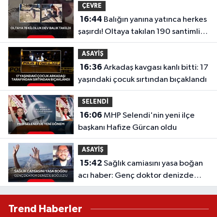
ÇEVRE
16:44
Balığın yanına yatınca herkes
şaşırdı! Oltaya takılan 190 santimlik
dev yayın balığı
ASAYİŞ
16:36
Arkadaş kavgası kanlı bitti: 17
yaşındaki çocuk sırtından bıçaklandı
SELENDİ
16:06
MHP Selendi'nin yeni ilçe
başkanı Hafize Gürcan oldu
ASAYİŞ
15:42
Sağlık camiasını yasa boğan
acı haber: Genç doktor denizde
boğuldu
Trend Haberler