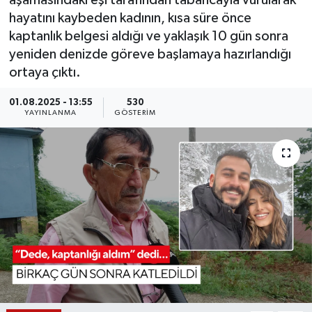
aşamasındaki eşi tarafından tabancayla vurularak
hayatını kaybeden kadının, kısa süre önce
KÜLTÜR SANAT
SARIGÖL
KÖPRÜBAŞI
EKONOMİ
kaptanlık belgesi aldığı ve yaklaşık 10 gün sonra
yeniden denizde göreve başlamaya hazırlandığı
YAŞAM
SARUHANLI
KULA
EĞİTİM
ortaya çıktı.
LIFE
SELENDİ
SALİHLİ
KÜLTÜR SANAT
01.08.2025 - 13:55
530
YAYINLANMA
GÖSTERIM
KIRKAĞAÇ
SARIGÖL
SPOR
DEMİRCİ
SARUHANLI
YAŞAM
GÖLMARMARA
ŞEHZADELER
LIFE
GÖRDES
SELENDİ
BİLİM VE TEKNOLOJİ
KÖPRÜBAŞI
SOMA
YAZARLAR
SOMA
TURGUTLU
MANİSA'NIN YÖRESEL LEZZETLERİ