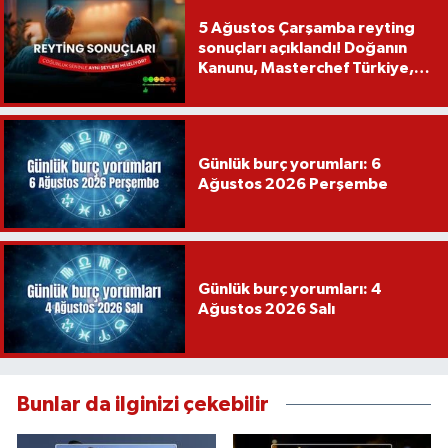
5 Ağustos Çarşamba reyting
sonuçları açıklandı! Doğanın
Kanunu, Masterchef Türkiye,
Var Mısın Yok Musun
Günlük burç yorumları: 6
Ağustos 2026 Perşembe
Günlük burç yorumları: 4
Ağustos 2026 Salı
Bunlar da ilginizi çekebilir