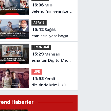
16:06
MHP
Selendi'nin yeni ilçe
başkanı Hafize Gürcan
ASAYİŞ
oldu
15:42
Sağlık
camiasını yasa boğan
acı haber: Genç
EKONOMİ
doktor denizde
15:29
Manisalı
boğuldu
esnaftan Digitürk'e
fahiş fiyat isyanı
LIFE
14:53
Yeraltı
dizisinde kriz: Ülkü
Hilal Çiftçi'nin
babasından Hakan
rend Haberler
Çelebi ve OnTalent
Menajerlik hakkında