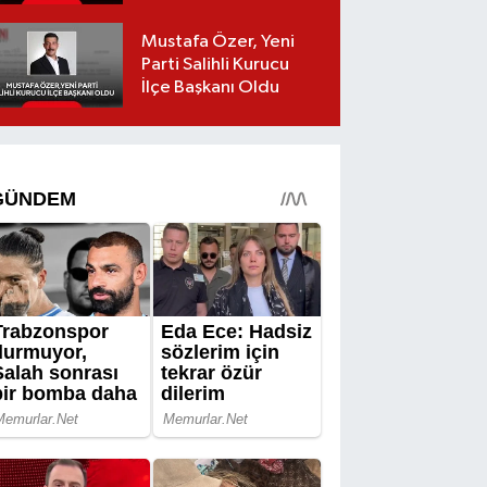
Getirildi
Mustafa Özer, Yeni
Parti Salihli Kurucu
İlçe Başkanı Oldu