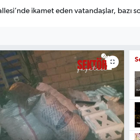
llesi’nde ikamet eden vatandaşlar, bazı s
S