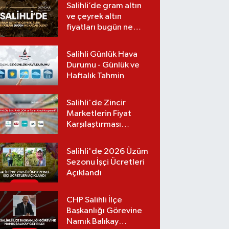
Salihli’de gram altın
suç duyurusu
ve çeyrek altın
fiyatları bugün ne
kadar oldu?
(06.08.2026)
Salihli Günlük Hava
Durumu - Günlük ve
Haftalık Tahmin
Salihli'de Zincir
Marketlerin Fiyat
Karşılaştırması
(Güncel Liste)
Salihli'de 2026 Üzüm
Sezonu İşçi Ücretleri
Açıklandı
CHP Salihli İlçe
Başkanlığı Görevine
Namık Balıkay