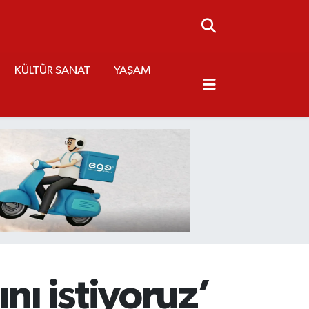
KÜLTÜR SANAT
YAŞAM
nı istiyoruz’