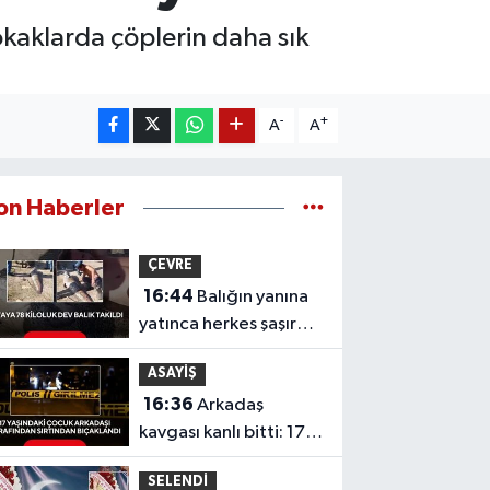
okaklarda çöplerin daha sık
-
+
A
A
on Haberler
ÇEVRE
16:44
Balığın yanına
yatınca herkes şaşırdı!
Oltaya takılan 190
ASAYİŞ
santimlik dev yayın
16:36
Arkadaş
balığı
kavgası kanlı bitti: 17
yaşındaki çocuk
SELENDİ
sırtından bıçaklandı