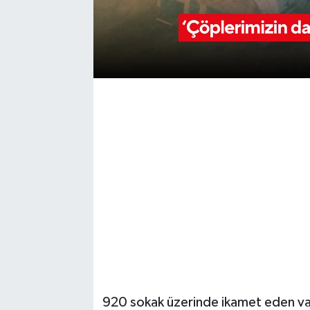
YUNUSEMRE
MANİSA'YI KEŞFET
TÜRKİYE'DE TREND HABERLER
ÖZEL HABER
920 sokak üzerinde ikamet eden vata