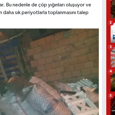
ar. Bu nedenle de çöp yığınları oluşuyor ve
n daha sık periyotlarla toplanmasını talep
2
3
4
5