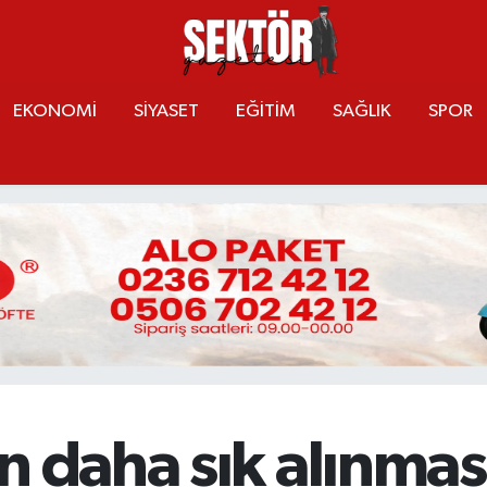
EKONOMİ
SİYASET
EĞİTİM
SAĞLIK
SPOR
n daha sık alınması