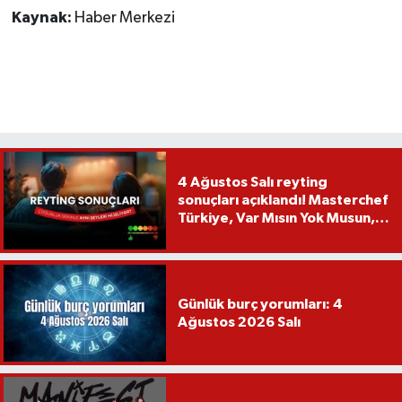
Kaynak:
Haber Merkezi
4 Ağustos Salı reyting
sonuçları açıklandı! Masterchef
Türkiye, Var Mısın Yok Musun,
Köy Düğünü, Yükselme...
Günlük burç yorumları: 4
Ağustos 2026 Salı