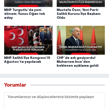
MHP Turgutlu'da yeni
Mustafa Özer, Yeni Parti
dönem: Yunus Oğan tek
Salihli Kurucu İlçe Başkanı
aday
Oldu
MHP Salihli İlçe Kongresi 19
CHP'de adı geçiyordu!
Ağustos'ta yapılacak
Muharrem İnce'den
beklenen açıklama geldi
Yorumlar