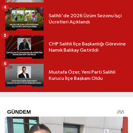
4
Salihli'de 2026 Üzüm Sezonu İşçi
Ücretleri Açıklandı
5
CHP Salihli İlçe Başkanlığı Görevine
Namık Balıkay Getirildi
6
Mustafa Özer, Yeni Parti Salihli
Kurucu İlçe Başkanı Oldu