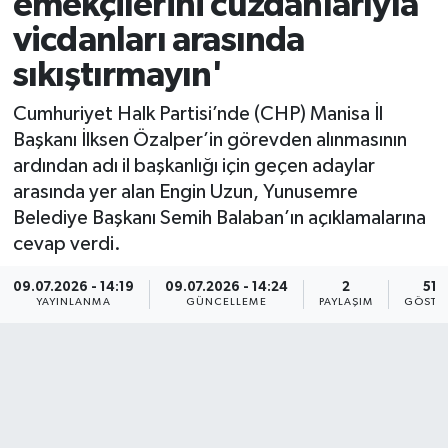
emekçilerini cüzdanlarıyla
vicdanları arasında
KÜLTÜR SANAT
SARIGÖL
KÖPRÜBAŞI
EKONOMİ
sıkıştırmayın'
YAŞAM
SARUHANLI
KULA
EĞİTİM
Cumhuriyet Halk Partisi’nde (CHP) Manisa İl
LIFE
SELENDİ
SALİHLİ
KÜLTÜR SANAT
Başkanı İlksen Özalper’in görevden alınmasının
ardından adı il başkanlığı için geçen adaylar
KIRKAĞAÇ
SARIGÖL
SPOR
arasında yer alan Engin Uzun, Yunusemre
Belediye Başkanı Semih Balaban’ın açıklamalarına
DEMİRCİ
SARUHANLI
YAŞAM
cevap verdi.
09.07.2026 - 14:19
09.07.2026 - 14:24
2
516
GÖLMARMARA
ŞEHZADELER
LIFE
YAYINLANMA
GÜNCELLEME
PAYLAŞIM
GÖSTE
GÖRDES
SELENDİ
BİLİM VE TEKNOLOJİ
KÖPRÜBAŞI
SOMA
YAZARLAR
SOMA
TURGUTLU
MANİSA'NIN YÖRESEL LEZZETLERİ