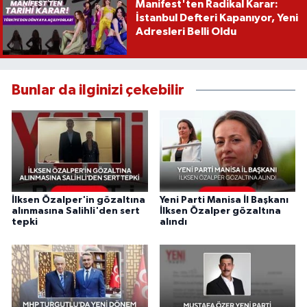
Manifest'ten Radikal Karar:
İstanbul Defteri Kapanıyor, Yeni
Adresleri Belli Oldu
Bunlar da ilginizi çekebilir
İlksen Özalper'in gözaltına
Yeni Parti Manisa İl Başkanı
alınmasına Salihli'den sert
İlksen Özalper gözaltına
tepki
alındı