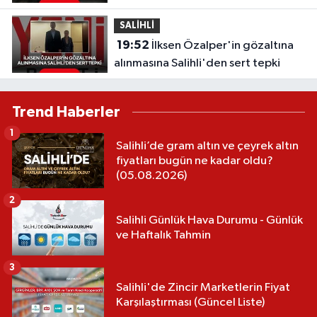
SALİHLİ
19:52
İlksen Özalper'in gözaltına
alınmasına Salihli'den sert tepki
Trend Haberler
1
Salihli’de gram altın ve çeyrek altın
fiyatları bugün ne kadar oldu?
(05.08.2026)
2
Salihli Günlük Hava Durumu - Günlük
ve Haftalık Tahmin
3
Salihli'de Zincir Marketlerin Fiyat
Karşılaştırması (Güncel Liste)