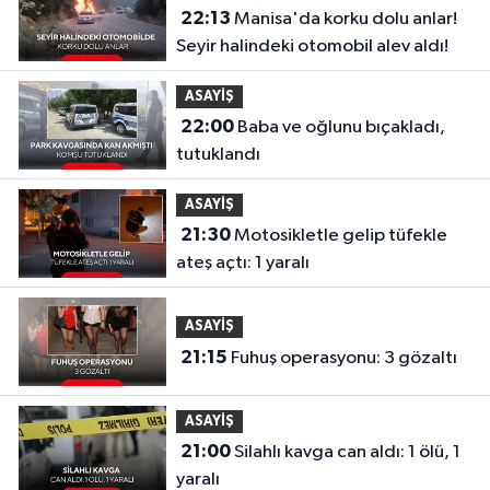
22:13
Manisa'da korku dolu anlar!
Seyir halindeki otomobil alev aldı!
ASAYİŞ
22:00
Baba ve oğlunu bıçakladı,
tutuklandı
ASAYİŞ
21:30
Motosikletle gelip tüfekle
ateş açtı: 1 yaralı
ASAYİŞ
21:15
Fuhuş operasyonu: 3 gözaltı
ASAYİŞ
21:00
Silahlı kavga can aldı: 1 ölü, 1
yaralı