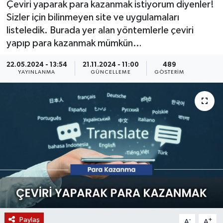
Çeviri yaparak para kazanmak istiyorum diyenler!
Sizler için bilinmeyen site ve uygulamaları
KÜLTÜR SANAT
SARIGÖL
KÖPRÜBAŞI
EKONOMİ
listeledik. Burada yer alan yöntemlerle çeviri
yapıp para kazanmak mümkün…
YAŞAM
SARUHANLI
KULA
EĞİTİM
22.05.2024 - 13:54
21.11.2024 - 11:00
489
LIFE
SELENDİ
SALİHLİ
KÜLTÜR SANAT
YAYINLANMA
GÜNCELLEME
GÖSTERIM
KIRKAĞAÇ
SARIGÖL
SPOR
DEMİRCİ
SARUHANLI
YAŞAM
GÖLMARMARA
ŞEHZADELER
LIFE
GÖRDES
SELENDİ
BİLİM VE TEKNOLOJİ
KÖPRÜBAŞI
SOMA
YAZARLAR
Paylaş
SOMA
TURGUTLU
MANİSA'NIN YÖRESEL LEZZETLERİ
-
+
A
A