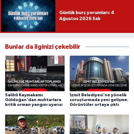
Günlük burç yorumları: 4
Ağustos 2026 Salı
Bunlar da ilginizi çekebilir
Salihli Kaymakamı
İzmit Belediyesi'ne yönelik
Güldoğan'dan muhtarlara
soruşturmada yeni gelişme:
kritik orman yangını uyarısı
Görüntüler ortaya çıktı