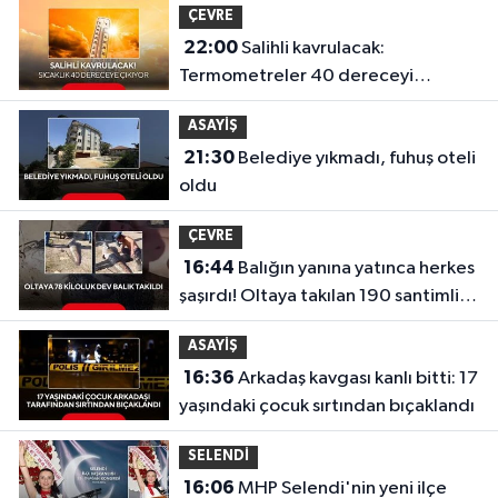
ÇEVRE
22:00
Salihli kavrulacak:
Termometreler 40 dereceyi
gösterecek
ASAYİŞ
21:30
Belediye yıkmadı, fuhuş oteli
oldu
ÇEVRE
16:44
Balığın yanına yatınca herkes
şaşırdı! Oltaya takılan 190 santimlik
dev yayın balığı
ASAYİŞ
16:36
Arkadaş kavgası kanlı bitti: 17
yaşındaki çocuk sırtından bıçaklandı
SELENDİ
16:06
MHP Selendi'nin yeni ilçe