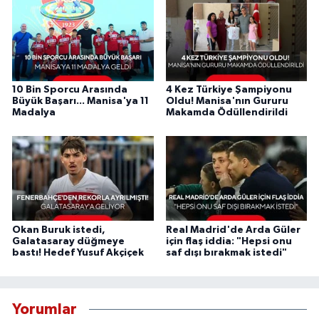
10 Bin Sporcu Arasında
4 Kez Türkiye Şampiyonu
Büyük Başarı... Manisa'ya 11
Oldu! Manisa'nın Gururu
Madalya
Makamda Ödüllendirildi
Okan Buruk istedi,
Real Madrid'de Arda Güler
Galatasaray düğmeye
için flaş iddia: "Hepsi onu
bastı! Hedef Yusuf Akçiçek
saf dışı bırakmak istedi"
Yorumlar