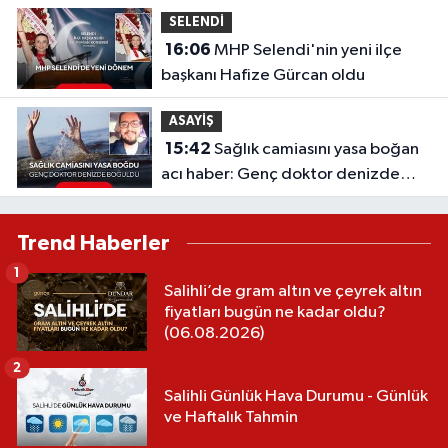
SELENDİ
16:06
MHP Selendi'nin yeni ilçe
başkanı Hafize Gürcan oldu
ASAYİŞ
15:42
Sağlık camiasını yasa boğan
acı haber: Genç doktor denizde
boğuldu
Trend Haberler
1
Salihli’de gram altın ve çeyrek altın
fiyatları bugün ne kadar oldu?
(06.08.2026)
2
Salihli Günlük Hava Durumu - Günlük
ve Haftalık Tahmin