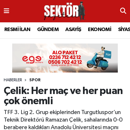
RESMİ İLAN
MANİSA
RESMİ İLAN
MANİSA
Manisa Nöbetçi Eczaneler
RESMİ İLAN
GÜNDEM
ASAYİŞ
EKONOMİ
SİYA
GÜNDEM
TURGUTLU
MANİSA İLÇELERİ
AHMETLİ
Manisa Hava Durumu
ASAYİŞ
AHMETLİ
AKHİSAR
ARAMIZDAN AYRILANLAR
Manisa Namaz Vakitleri
EKONOMİ
AKHİSAR
ALAŞEHİR
BİR ZAMANLAR SALİHLİ
Manisa Trafik Yoğunluk Haritası
HABERLER
SPOR
SİYASET
ALAŞEHİR
DEMİRCİ
SİZİN SESİNİZ
Süper Lig Puan Durumu ve Fikstür
Çelik: Her maç ve her puan
EĞİTİM
KULA
GÖLMARMARA
GÜNDEM
Tüm Manşetler
çok önemli
SAĞLIK
YUNUSEMRE
GÖRDES
ASAYİŞ
Son Dakika Haberleri
TFF 3. Lig 2. Grup ekiplerinden Turgutluspor’un
Teknik Direktörü Ramazan Çelik, sahalarında 0-0
SPOR
ŞEHZADELER
KIRKAĞAÇ
SİYASET
Haber Arşivi
berabere kaldıkları Anadolu Üniversitesi maçını