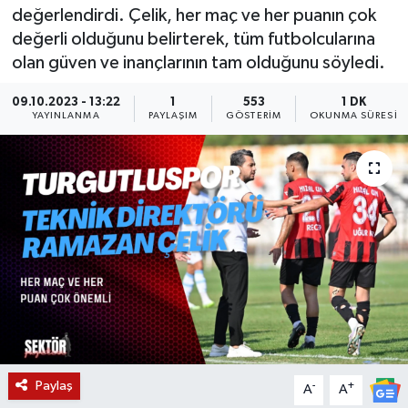
değerlendirdi. Çelik, her maç ve her puanın çok
KÜLTÜR SANAT
SARIGÖL
KÖPRÜBAŞI
EKONOMİ
değerli olduğunu belirterek, tüm futbolcularına
olan güven ve inançlarının tam olduğunu söyledi.
YAŞAM
SARUHANLI
KULA
EĞİTİM
09.10.2023 - 13:22
1
553
1 DK
YAYINLANMA
PAYLAŞIM
GÖSTERIM
OKUNMA SÜRESI
LIFE
SELENDİ
SALİHLİ
KÜLTÜR SANAT
KIRKAĞAÇ
SARIGÖL
SPOR
DEMİRCİ
SARUHANLI
YAŞAM
GÖLMARMARA
ŞEHZADELER
LIFE
GÖRDES
SELENDİ
BİLİM VE TEKNOLOJİ
KÖPRÜBAŞI
SOMA
YAZARLAR
Paylaş
-
+
A
A
SOMA
TURGUTLU
MANİSA'NIN YÖRESEL LEZZETLERİ