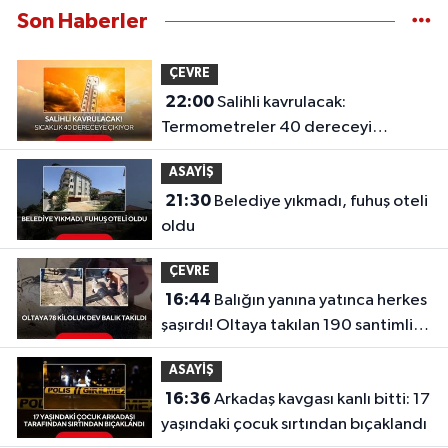
Son Haberler
ÇEVRE
22:00
Salihli kavrulacak:
Termometreler 40 dereceyi
gösterecek
ASAYİŞ
21:30
Belediye yıkmadı, fuhuş oteli
oldu
ÇEVRE
16:44
Balığın yanına yatınca herkes
şaşırdı! Oltaya takılan 190 santimlik
dev yayın balığı
ASAYİŞ
16:36
Arkadaş kavgası kanlı bitti: 17
yaşındaki çocuk sırtından bıçaklandı