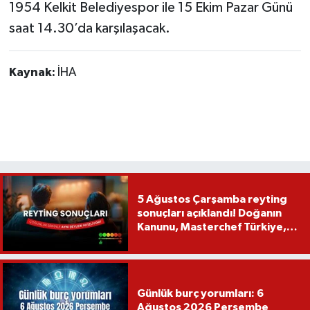
1954 Kelkit Belediyespor ile 15 Ekim Pazar Günü
saat 14.30’da karşılaşacak.
Kaynak:
İHA
5 Ağustos Çarşamba reyting
sonuçları açıklandı! Doğanın
Kanunu, Masterchef Türkiye,
Var Mısın Yok Musun
Günlük burç yorumları: 6
Ağustos 2026 Perşembe