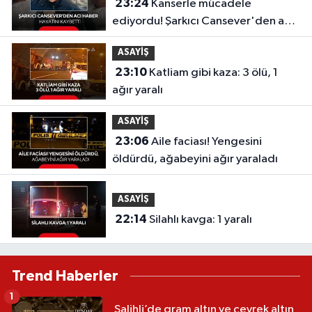
23:24
Kanserle mücadele
ediyordu! Şarkıcı Cansever'den acı
haber, hayatını kaybetti
ASAYİŞ
23:10
Katliam gibi kaza: 3 ölü, 1
ağır yaralı
ASAYİŞ
23:06
Aile faciası! Yengesini
öldürdü, ağabeyini ağır yaraladı
ASAYİŞ
22:14
Silahlı kavga: 1 yaralı
Trend Haberler
1
Salihli’de gram altın ve çeyrek altın