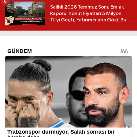
6
Salihli 2026 Temmuz Sonu Emlak
Raporu: Konut Fiyatları 5 Milyon
TL’yi Geçti, Yatırımcıların Gözü Bu
Mahallelerde