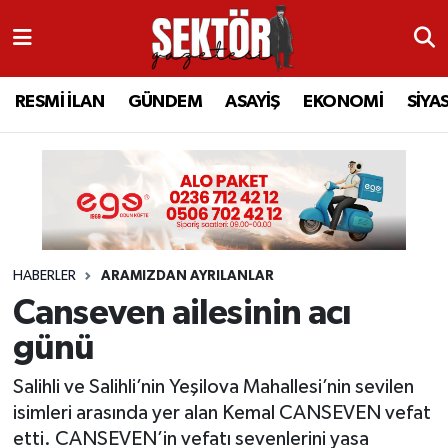
RESMİ İLAN
MANİSA
RESMİ İLAN
MANİSA
Manisa Nöbetçi Eczaneler
RESMİ İLAN
GÜNDEM
ASAYİŞ
EKONOMİ
SİYA
GÜNDEM
TURGUTLU
MANİSA İLÇELERİ
AHMETLİ
Manisa Hava Durumu
ASAYİŞ
AHMETLİ
AKHİSAR
ARAMIZDAN AYRILANLAR
Manisa Namaz Vakitleri
EKONOMİ
AKHİSAR
ALAŞEHİR
BİR ZAMANLAR SALİHLİ
Manisa Trafik Yoğunluk Haritası
HABERLER
ARAMIZDAN AYRILANLAR
SİYASET
ALAŞEHİR
DEMİRCİ
SİZİN SESİNİZ
Süper Lig Puan Durumu ve Fikstür
Canseven ailesinin acı
EĞİTİM
KULA
GÖLMARMARA
GÜNDEM
Tüm Manşetler
günü
SAĞLIK
YUNUSEMRE
GÖRDES
ASAYİŞ
Son Dakika Haberleri
Salihli ve Salihli’nin Yeşilova Mahallesi’nin sevilen
isimleri arasında yer alan Kemal CANSEVEN vefat
SPOR
ŞEHZADELER
KIRKAĞAÇ
SİYASET
Haber Arşivi
etti. CANSEVEN’in vefatı sevenlerini yasa