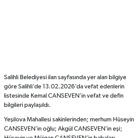
YUNUSEMRE
MANİSA'YI KEŞFET
TÜRKİYE'DE TREND HABERLER
ÖZEL HABER
Salihli Belediyesi ilan sayfasında yer alan bilgiye
göre Salihli’de 13.02.2026’da vefat edenlerin
listesinde Kemal CANSEVEN’in vefat ve defin
bilgileri paylaşıldı.
Yeşilova Mahallesi sakinlerinden; merhum Hüseyin
CANSEVEN’in oğlu; Akgül CANSEVEN’in eşi;