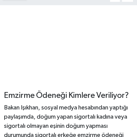
YUNUSEMRE
MANİSA'YI KEŞFET
TÜRKİYE'DE TREND HABERLER
ÖZEL HABER
Emzirme Ödeneği Kimlere Veriliyor?
Bakan Işıkhan, sosyal medya hesabından yaptığı
paylaşımda, doğum yapan sigortalı kadına veya
sigortalı olmayan eşinin doğum yapması
durumunda sigortalı erkeğe emzirme ödeneği