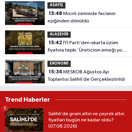
ASAYİŞ
15:48
Mıcırlı zeminde facianın
eşiğinden dönüldü
ALAŞEHİR
15:42
İYİ Parti’den ıskarta üzüm
fiyatına tepki 'Üreticinin emeği yok
sayılamaz'
EKONOMİ
15:34
MESKOB Ağustos Ayı
Toplantısı Salihli’de Gerçekleştirildi
Trend Haberler
1
Salihli’de gram altın ve çeyrek altın
fiyatları bugün ne kadar oldu?
(07.08.2026)