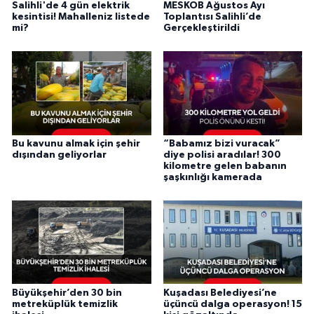
Salihli'de 4 gün elektrik
MESKOB Ağustos Ayı
kesintisi! Mahalleniz listede
Toplantısı Salihli’de
mi?
Gerçekleştirildi
Bu kavunu almak için şehir
“Babamız bizi vuracak”
dışından geliyorlar
diye polisi aradılar! 300
kilometre gelen babanın
şaşkınlığı kamerada
Büyükşehir’den 30 bin
Kuşadası Belediyesi’ne
metreküplük temizlik
üçüncü dalga operasyon! 15