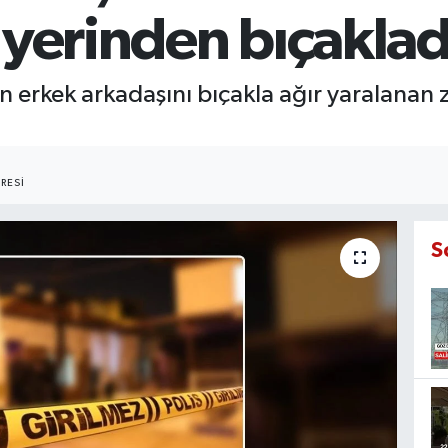
 yerinden bıçaklad
in erkek arkadaşını bıçakla ağır yaralanan z
RESI
S