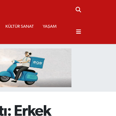
KÜLTÜR SANAT
YAŞAM
tı: Erkek