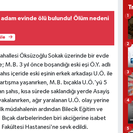
T
1
i adam evinde ölü bulundu! Ölüm nedeni
üle
2
Mahallesi Öksüzoğlu Sokak üzerinde bir evde
; M.B. 3 yıl önce boşandığı eski eşi Ö.Y. adlı
3
ahıs içeride eski eşinin erkek arkadaşı U.Ö. ile
e tartışma yaşanırken, M.B. bıçakla U.Ö.'yü 5
an şahıs, kısa sürede saklandığı yerde Asayiş
kalanırken, ağır yaralanan U.Ö. olay yerine
4
 ilk müdahalenin ardından Bilecik Eğitim ve
 Bıçak darbelerinden biri akciğerine isabet
Fakültesi Hastanesi'ne sevk edildi.
5