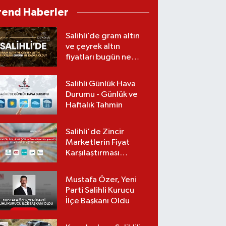
Gerçekleştirildi
rend Haberler
Salihli’de gram altın
ve çeyrek altın
fiyatları bugün ne
kadar oldu?
(07.08.2026)
Salihli Günlük Hava
Durumu - Günlük ve
Haftalık Tahmin
Salihli'de Zincir
Marketlerin Fiyat
Karşılaştırması
(Güncel Liste)
Mustafa Özer, Yeni
Parti Salihli Kurucu
İlçe Başkanı Oldu