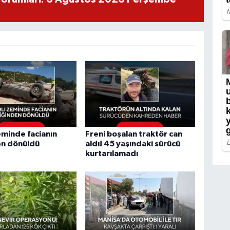
zeminde facianın
Freni boşalan traktör can
en dönüldü
aldı! 45 yaşındaki sürücü
kurtarılamadı