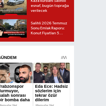
Kaza kurbanı Salihlili
esnaf, bugün toprağa
verilecek
Salihli 2026 Temmuz
Sonu Emlak Raporu:
Konut Fiyatları 5
Milyon TL’yi Geçti,
Yatırımcıların Gözü Bu
Mahallelerde