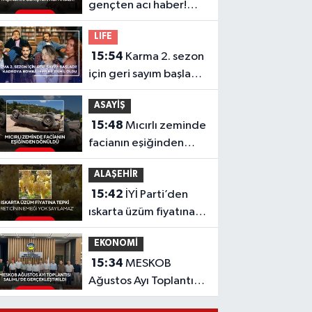
gençten acı haber!
Yeni aldığı motosiklet
LIFE
sonu oldu
15:54
Karma 2. sezon
için geri sayım başladı!
Kadroya bomba
ASAYİŞ
isimler dahil oldu
15:48
Mıcırlı zeminde
facianın eşiğinden
dönüldü
ALAŞEHİR
15:42
İYİ Parti’den
ıskarta üzüm fiyatına
tepki 'Üreticinin
EKONOMİ
emeği yok sayılamaz'
15:34
MESKOB
Ağustos Ayı Toplantısı
Salihli’de