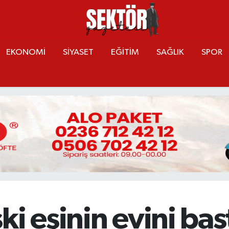
EKONOMİ
SİYASET
EĞİTİM
SAĞLIK
SPOR
i eşinin evini bas