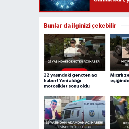
Bunlar da ilginizi çekebilir
22 yaşındaki gençten acı
Mıcırlı 
haber! Yeni aldığı
eşiğind
motosiklet sonu oldu