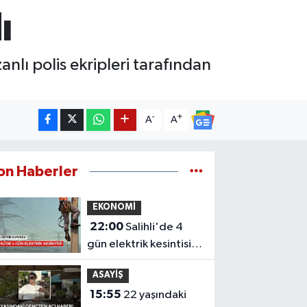
ı
anlı polis ekripleri tarafından
-
+
A
A
on Haberler
EKONOMİ
22:00
Salihli'de 4
gün elektrik kesintisi!
Mahalleniz listede mi?
ASAYİŞ
15:55
22 yaşındaki