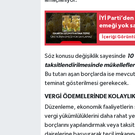
İYİ Parti’den
emeği yok s
İçeriği Görünt
Söz konusu değişiklik sayesinde
10 
taksitlendirilmesinde mükellefle
Bu tutarı aşan borçlarda ise mevcut
teminat gösterilmesi gerekecek.
VERGİ ÖDEMELERİNDE KOLAYLI
Düzenleme, ekonomik faaliyetlerin sü
vergi yükümlülüklerini daha rahat y
borçlarını yapılandırmak veya taksitl
dairelerine başvurarak tecil imkanı