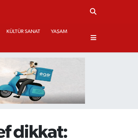
KÜLTÜR SANAT
YAŞAM
f dikkat: