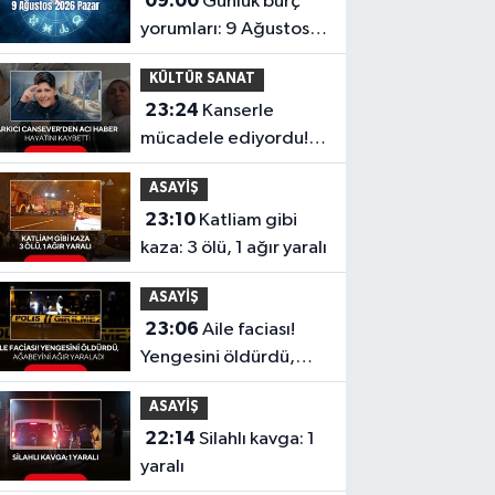
09:00
Günlük burç
yorumları: 9 Ağustos
2026 Pazar
KÜLTÜR SANAT
23:24
Kanserle
mücadele ediyordu!
Şarkıcı Cansever'den
ASAYİŞ
acı haber, hayatını
23:10
Katliam gibi
kaybetti
kaza: 3 ölü, 1 ağır yaralı
ASAYİŞ
23:06
Aile faciası!
Yengesini öldürdü,
ağabeyini ağır
ASAYİŞ
yaraladı
22:14
Silahlı kavga: 1
yaralı