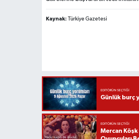
Kaynak:
Türkiye Gazetesi
EDITÖRÜN SEÇTIĞI
Günlük burç 
EDITÖRÜN SEÇTIĞI
Mercan Köşk D
Oyuncuları Be