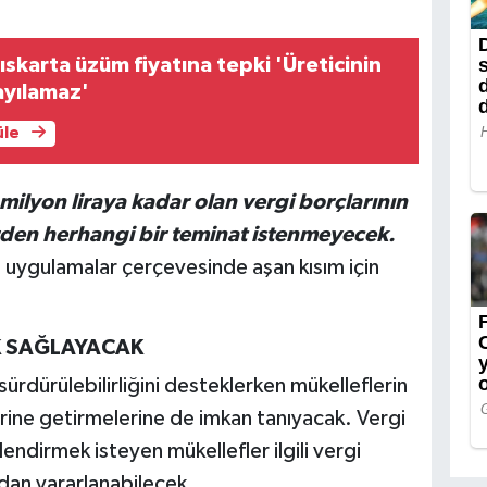
 ıskarta üzüm fiyatına tepki 'Üreticinin
ayılamaz'
üle
milyon liraya kadar olan vergi borçlarının
rden herhangi bir teminat istenmeyecek.
 uygulamalar çerçevesinde aşan kısım için
K SAĞLAYACAK
rdürülebilirliğini desteklerken mükelleflerin
erine getirmelerine de imkan tanıyacak. Vergi
endirmek isteyen mükellefler ilgili vergi
ndan yararlanabilecek.