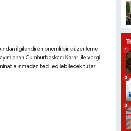
T
kından ilgilendiren önemli bir düzenleme
1
ayımlanan Cumhurbaşkanı Kararı ile vergi
minat alınmadan tecil edilebilecek tutar
2
3