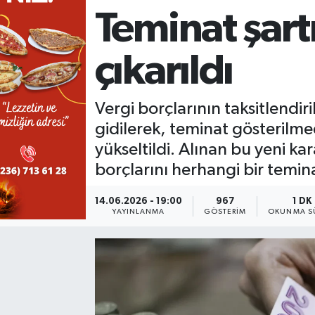
Teminat şart
KÜLTÜR SANAT
SARIGÖL
KÖPRÜBAŞI
EKONOMİ
çıkarıldı
YAŞAM
SARUHANLI
KULA
EĞİTİM
LIFE
SELENDİ
SALİHLİ
KÜLTÜR SANAT
Vergi borçlarının taksitlendiri
gidilerek, teminat gösterilmed
KIRKAĞAÇ
SARIGÖL
SPOR
yükseltildi. Alınan bu yeni kar
borçlarını herhangi bir temin
DEMİRCİ
SARUHANLI
YAŞAM
14.06.2026 - 19:00
967
1 DK
GÖLMARMARA
ŞEHZADELER
LIFE
YAYINLANMA
GÖSTERIM
OKUNMA S
GÖRDES
SELENDİ
BİLİM VE TEKNOLOJİ
KÖPRÜBAŞI
SOMA
YAZARLAR
SOMA
TURGUTLU
MANİSA'NIN YÖRESEL LEZZETLERİ