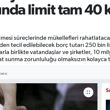
ında limit tam 40 
lmesi süreçlerinde mükellefleri rahatlatacak
en tecil edilebilecek borç tutarı 250 bin l
arla birlikte vatandaşlar ve şirketler, 10 mi
at sunma zorunluluğu olmaksızın kolayca t
ÜRESI
S