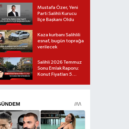
Mustafa Özer, Yeni
Parti Salihli Kurucu
İlçe Başkanı Oldu
Kaza kurbanı Salihlili
esnaf, bugün toprağa
verilecek
Salihli 2026 Temmuz
Sonu Emlak Raporu:
Konut Fiyatları 5
Milyon TL’yi Geçti,
Yatırımcıların Gözü Bu
Mahallelerde