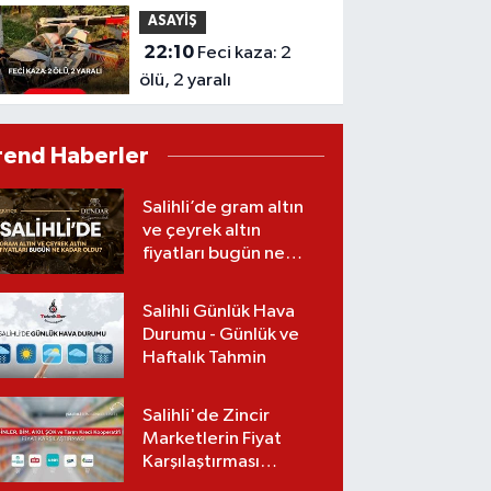
ASAYİŞ
22:10
Feci kaza: 2
ölü, 2 yaralı
rend Haberler
Salihli’de gram altın
ve çeyrek altın
fiyatları bugün ne
kadar oldu?
(08.08.2026)
Salihli Günlük Hava
Durumu - Günlük ve
Haftalık Tahmin
Salihli'de Zincir
Marketlerin Fiyat
Karşılaştırması
(Güncel Liste)