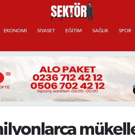
EKONOMİ
SİYASET
EĞİTİM
SAĞLIK
SPOR
ilyonlarca mükelle