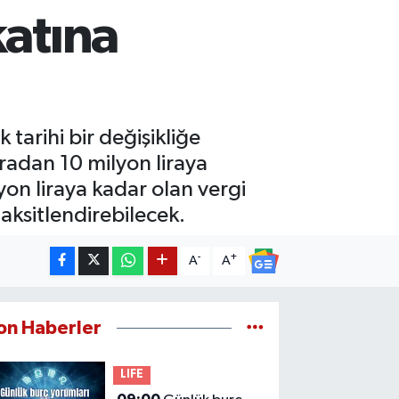
katına
 tarihi bir değişikliğe
iradan 10 milyon liraya
lyon liraya kadar olan vergi
aksitlendirebilecek.
-
+
A
A
on Haberler
LIFE