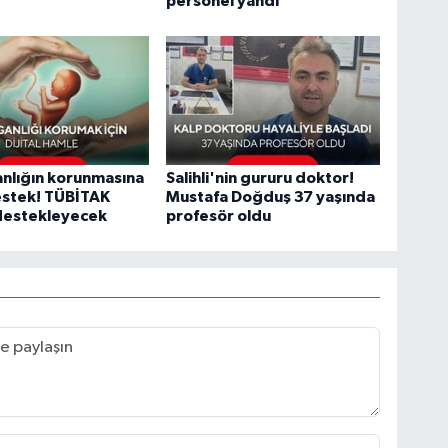
personel yandı
nlığın korunmasına
Salihli'nin gururu doktor!
destek! TÜBİTAK
Mustafa Doğduş 37 yaşında
 destekleyecek
profesör oldu