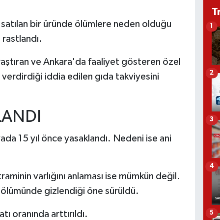
T
k satılan bir üründe ölümlere neden olduğu
1
rastlandı.
 araştıran ve Ankara'da faaliyet gösteren özel
2
 verdirdiği iddia edilen gıda takviyesini
LANDI
3
da 15 yıl önce yasaklandı. Nedeni ise ani
4
traminin varlığını anlaması ise mümkün değil.
ölümünde gizlendiği öne sürüldü.
ı oranında arttırıldı.
5