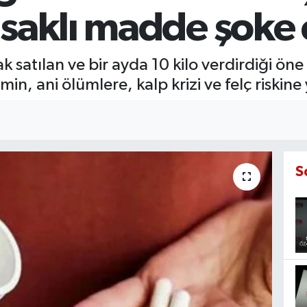
saklı madde şoke e
ak satılan ve bir ayda 10 kilo verdirdiği ö
in, ani ölümlere, kalp krizi ve felç riskine 
S