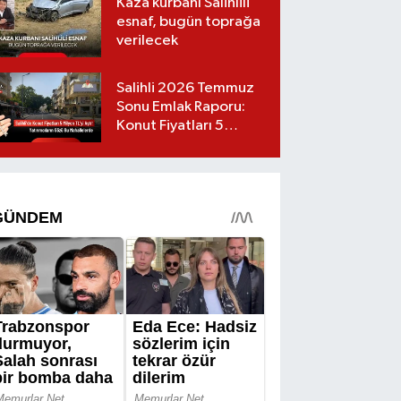
Kaza kurbanı Salihlili
esnaf, bugün toprağa
verilecek
Salihli 2026 Temmuz
Sonu Emlak Raporu:
Konut Fiyatları 5
Milyon TL’yi Geçti,
Yatırımcıların Gözü Bu
Mahallelerde