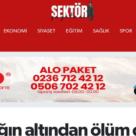
EKONOMİ
SİYASET
EĞİTİM
SAĞLIK
SPOR
ğın altından ölüm ç