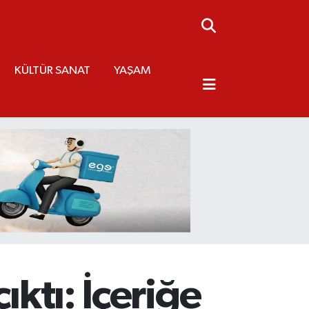
KÜLTÜR SANAT
YAŞAM
ıktı: İçeriğe