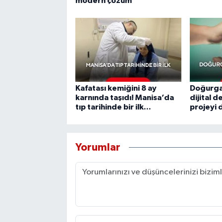
modern çözüm
Kafatası kemiğini 8 ay
Doğurga
karnında taşıdı! Manisa’da
dijital 
tıp tarihinde bir ilk...
projeyi
Yorumlar