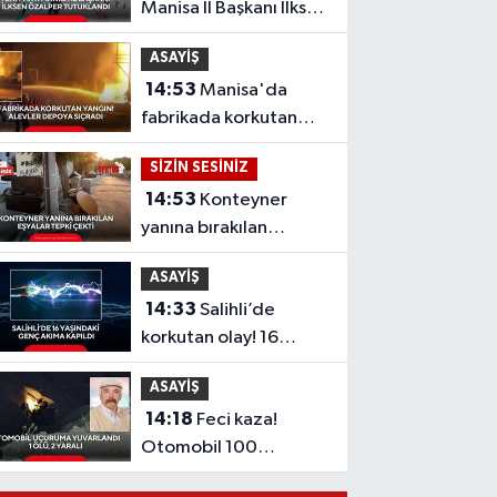
Manisa İl Başkanı İlksen
Özalper tutuklandı
ASAYİŞ
14:53
Manisa'da
fabrikada korkutan
yangın! Alevler
SİZİN SESİNİZ
depoya sıçradı
14:53
Konteyner
yanına bırakılan
eşyalar tepki çekti
ASAYİŞ
14:33
Salihli’de
korkutan olay! 16
yaşındaki genç
ASAYİŞ
elektrik akımına
14:18
Feci kaza!
kapıldı
Otomobil 100
metrelik uçuruma