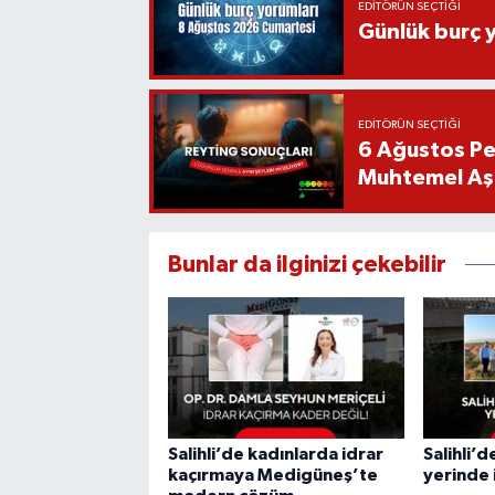
EDITÖRÜN SEÇTIĞI
Günlük burç 
EDITÖRÜN SEÇTIĞI
6 Ağustos Pe
Muhtemel Aşk
Bunlar da ilginizi çekebilir
Salihli’de kadınlarda idrar
Salihli’d
kaçırmaya Medigüneş’te
yerinde