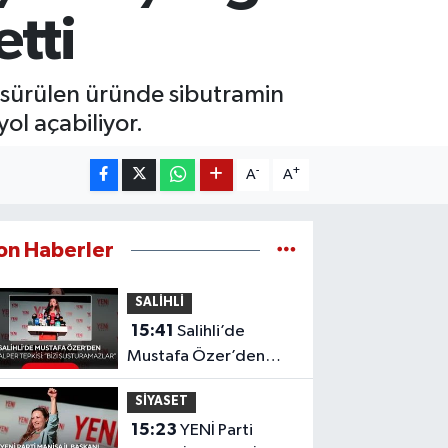
tti
ne sürülen üründe sibutramin
yol açabiliyor.
-
+
A
A
on Haberler
SALİHLİ
15:41
Salihli’de
Mustafa Özer’den
İlksen Özalper tepkisi:
SİYASET
‘Bizi Susturamazlar’
15:23
YENİ Parti