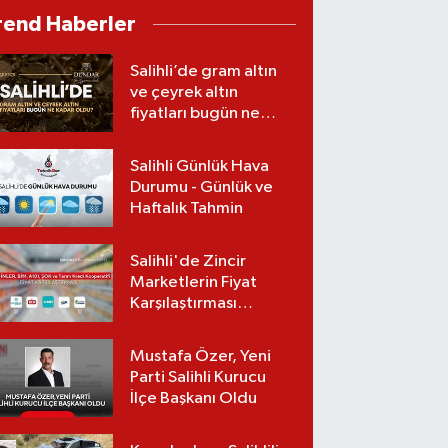
yuvarlandı: 1 ölü, 2
rend Haberler
yaralı
Salihli’de gram altın
ve çeyrek altın
fiyatları bugün ne
kadar oldu?
(08.08.2026)
Salihli Günlük Hava
Durumu - Günlük ve
Haftalık Tahmin
Salihli'de Zincir
Marketlerin Fiyat
Karşılaştırması
(Güncel Liste)
Mustafa Özer, Yeni
Parti Salihli Kurucu
İlçe Başkanı Oldu