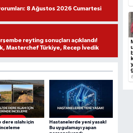
yorumları: 8 Ağustos 2026 Cumartesi
rşembe reyting sonuçları açıklandı!
, Masterchef Türkiye, Recep İvedik
e dere ıslahı için
Hastanelerde yeni yasak!
 inceleme
Bu uygulamayı yapan