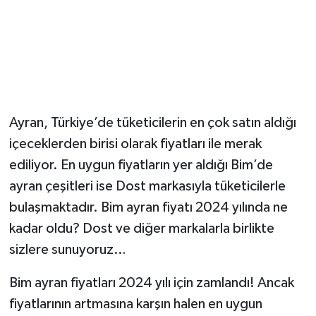
YUNUSEMRE
MANİSA'YI KEŞFET
TÜRKİYE'DE TREND HABERLER
ÖZEL HABER
Ayran, Türkiye’de tüketicilerin en çok satın aldığı
içeceklerden birisi olarak fiyatları ile merak
ediliyor. En uygun fiyatların yer aldığı Bim’de
ayran çeşitleri ise Dost markasıyla tüketicilerle
bulaşmaktadır. Bim ayran fiyatı 2024 yılında ne
kadar oldu? Dost ve diğer markalarla birlikte
sizlere sunuyoruz…
Bim ayran fiyatları 2024 yılı için zamlandı! Ancak
fiyatlarının artmasına karşın halen en uygun