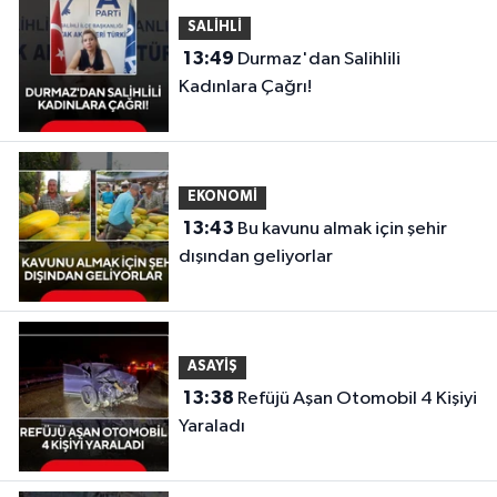
SALİHLİ
13:49
Durmaz'dan Salihlili
Kadınlara Çağrı!
EKONOMİ
13:43
Bu kavunu almak için şehir
dışından geliyorlar
ASAYİŞ
13:38
Refüjü Aşan Otomobil 4 Kişiyi
Yaraladı