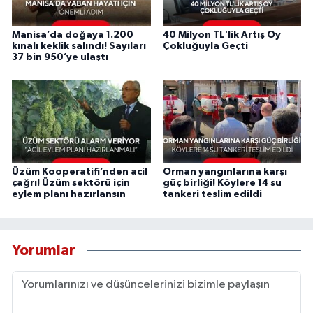
Manisa’da doğaya 1.200
40 Milyon TL'lik Artış Oy
kınalı keklik salındı! Sayıları
Çokluğuyla Geçti
37 bin 950’ye ulaştı
Üzüm Kooperatifi’nden acil
Orman yangınlarına karşı
çağrı! Üzüm sektörü için
güç birliği! Köylere 14 su
eylem planı hazırlansın
tankeri teslim edildi
Yorumlar