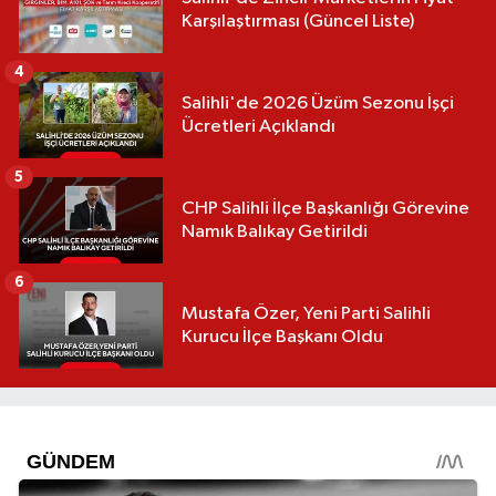
Karşılaştırması (Güncel Liste)
4
Salihli'de 2026 Üzüm Sezonu İşçi
Ücretleri Açıklandı
5
CHP Salihli İlçe Başkanlığı Görevine
Namık Balıkay Getirildi
6
Mustafa Özer, Yeni Parti Salihli
Kurucu İlçe Başkanı Oldu