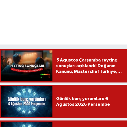
5 Ağustos Çarşamba reyting
sonuçları açıklandı! Doğanın
Kanunu, Masterchef Türkiye,
Var Mısın Yok Musun
Günlük burç yorumları: 6
Ağustos 2026 Perşembe