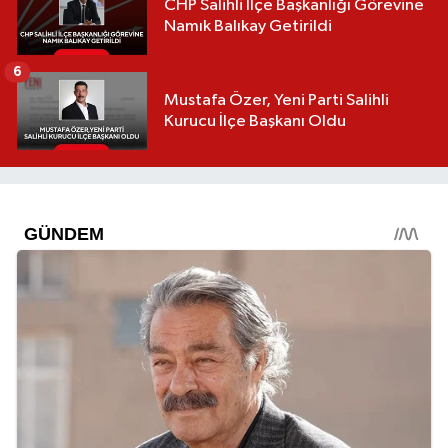
CHP Salihli İlçe Başkanlığı Görevine
Namık Balıkay Getirildi
6
Mustafa Özer, Yeni Parti Salihli
Kurucu İlçe Başkanı Oldu