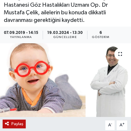
Hastanesi Göz Hastalıkları Uzmanı Op. Dr
KÜLTÜR SANAT
SARIGÖL
KÖPRÜBAŞI
EKONOMİ
Mustafa Çelik, ailelerin bu konuda dikkatli
davranması gerektiğini kaydetti.
YAŞAM
SARUHANLI
KULA
EĞİTİM
07.09.2019 - 14:15
19.03.2024 - 13:30
6
YAYINLANMA
GÜNCELLEME
GÖSTERIM
LIFE
SELENDİ
SALİHLİ
KÜLTÜR SANAT
KIRKAĞAÇ
SARIGÖL
SPOR
DEMİRCİ
SARUHANLI
YAŞAM
GÖLMARMARA
ŞEHZADELER
LIFE
GÖRDES
SELENDİ
BİLİM VE TEKNOLOJİ
KÖPRÜBAŞI
SOMA
YAZARLAR
Paylaş
-
+
A
A
SOMA
TURGUTLU
MANİSA'NIN YÖRESEL LEZZETLERİ