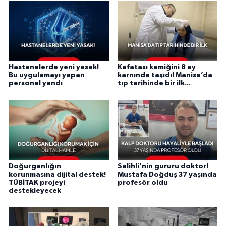
Hastanelerde yeni yasak!
Kafatası kemiğini 8 ay
Bu uygulamayı yapan
karnında taşıdı! Manisa’da
personel yandı
tıp tarihinde bir ilk...
Doğurganlığın
Salihli'nin gururu doktor!
korunmasına dijital destek!
Mustafa Doğduş 37 yaşında
TÜBİTAK projeyi
profesör oldu
destekleyecek