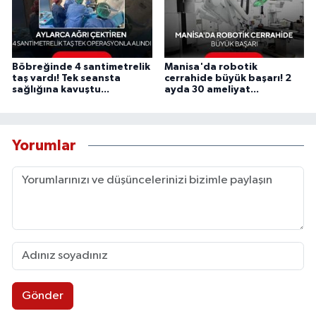
Böbreğinde 4 santimetrelik
Manisa'da robotik
taş vardı! Tek seansta
cerrahide büyük başarı! 2
sağlığına kavuştu...
ayda 30 ameliyat...
Yorumlar
Gönder