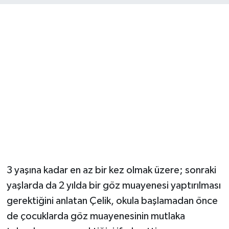
YUNUSEMRE
MANİSA'YI KEŞFET
TÜRKİYE'DE TREND HABERLER
ÖZEL HABER
3 yaşına kadar en az bir kez olmak üzere; sonraki
yaşlarda da 2 yılda bir göz muayenesi yaptırılması
gerektiğini anlatan Çelik, okula başlamadan önce
de çocuklarda göz muayenesinin mutlaka