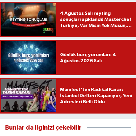
4 Ağustos Salı reyting
sonuçları açıklandı! Masterchef
Türkiye, Var Mısın Yok Musun,
Köy Düğünü, Yükselme...
Günlük burç yorumları: 4
Ağustos 2026 Salı
Manifest'ten Radikal Karar:
İstanbul Defteri Kapanıyor, Yeni
Adresleri Belli Oldu
Bunlar da ilginizi çekebilir