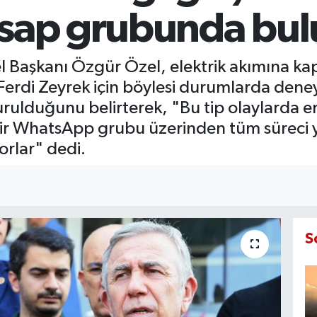
tsap grubunda bul
l Başkanı Özgür Özel, elektrik akımına ka
erdi Zeyrek için böylesi durumlarda deneyi
rulduğunu belirterek, "Bu tip olaylarda e
bir WhatsApp grubu üzerinden tüm süreci 
yorlar" dedi.
S