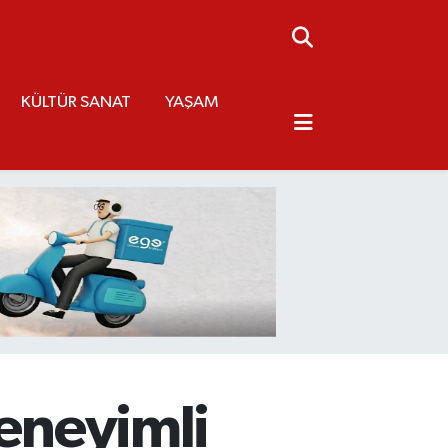
KÜLTÜR SANAT
YAŞAM
deneyimli