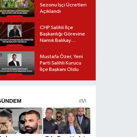
Sezonu İşçi Ücretleri
Açıklandı
CHP Salihli İlçe
Başkanlığı Görevine
Namık Balıkay
Getirildi
Mustafa Özer, Yeni
Parti Salihli Kurucu
İlçe Başkanı Oldu