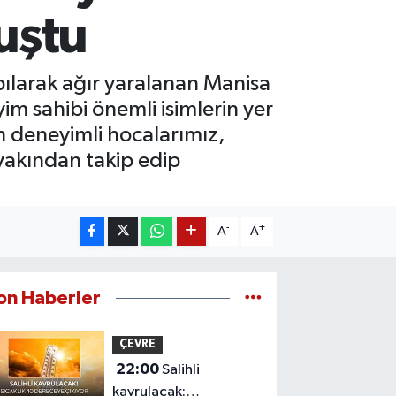
uştu
pılarak ağır yaralanan Manisa
m sahibi önemli isimlerin yer
n deneyimli hocalarımız,
yakından takip edip
-
+
A
A
on Haberler
ÇEVRE
22:00
Salihli
kavrulacak: