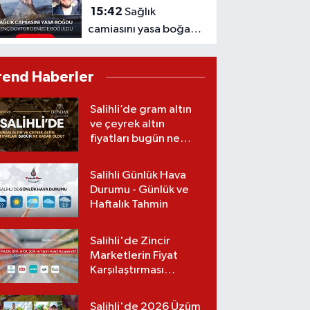
15:42
Sağlık
camiasını yasa boğan
acı haber: Genç
doktor denizde
rend Haberler
boğuldu
Salihli’de gram altın
ve çeyrek altın
fiyatları bugün ne
kadar oldu?
(06.08.2026)
Salihli Günlük Hava
Durumu - Günlük ve
Haftalık Tahmin
Salihli'de Zincir
Marketlerin Fiyat
Karşılaştırması
(Güncel Liste)
Salihli'de 2026 Üzüm