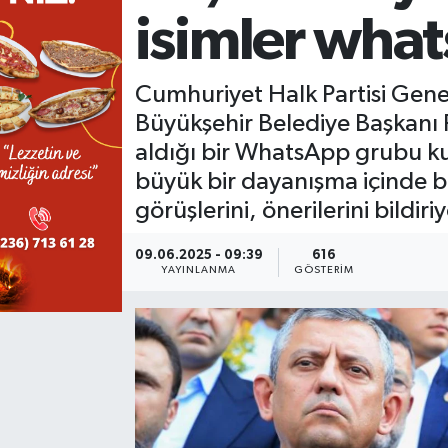
isimler wha
KÜLTÜR SANAT
SARIGÖL
KÖPRÜBAŞI
EKONOMİ
YAŞAM
SARUHANLI
KULA
EĞİTİM
Cumhuriyet Halk Partisi Gene
Büyükşehir Belediye Başkanı F
LIFE
SELENDİ
SALİHLİ
KÜLTÜR SANAT
aldığı bir WhatsApp grubu ku
büyük bir dayanışma içinde 
KIRKAĞAÇ
SARIGÖL
SPOR
görüşlerini, önerilerini bildiri
DEMİRCİ
SARUHANLI
YAŞAM
09.06.2025 - 09:39
616
YAYINLANMA
GÖSTERIM
GÖLMARMARA
ŞEHZADELER
LIFE
GÖRDES
SELENDİ
BİLİM VE TEKNOLOJİ
KÖPRÜBAŞI
SOMA
YAZARLAR
SOMA
TURGUTLU
MANİSA'NIN YÖRESEL LEZZETLERİ