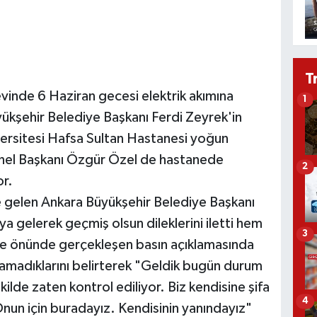
T
evinde 6 Haziran gecesi elektrik akımına
1
ükşehir Belediye Başkanı Ferdi Zeyrek'in
ersitesi Hafsa Sultan Hastanesi yoğun
nel Başkanı Özgür Özel de hastanede
2
or.
 gelen Ankara Büyükşehir Belediye Başkanı
a gelerek geçmiş olsun dileklerini iletti hem
3
ane önünde gerçekleşen basın açıklamasında
madıklarını belirterek "Geldik bugün durum
ekilde zaten kontrol ediliyor. Biz kendisine şifa
4
Onun için buradayız. Kendisinin yanındayız"