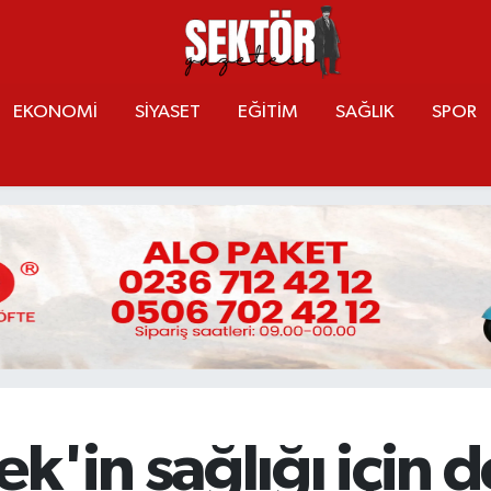
EKONOMİ
SİYASET
EĞİTİM
SAĞLIK
SPOR
k'in sağlığı için 