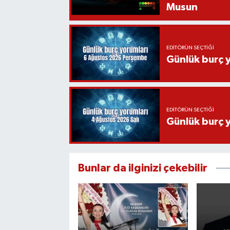
Musun
EDITÖRÜN SEÇTIĞI
Günlük burç 
EDITÖRÜN SEÇTIĞI
Günlük burç 
Bunlar da ilginizi çekebilir