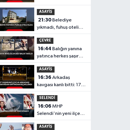
Termometreler 40
ASAYİŞ
dereceyi gösterecek
21:30
Belediye
yıkmadı, fuhuş oteli
oldu
ÇEVRE
16:44
Balığın yanına
yatınca herkes şaşırdı!
Oltaya takılan 190
ASAYİŞ
santimlik dev yayın
16:36
Arkadaş
balığı
kavgası kanlı bitti: 17
yaşındaki çocuk
SELENDİ
sırtından bıçaklandı
16:06
MHP
Selendi'nin yeni ilçe
başkanı Hafize Gürcan
ASAYİŞ
oldu