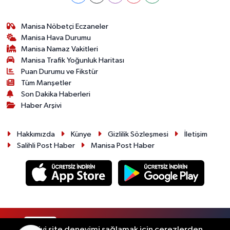
Manisa Nöbetçi Eczaneler
Manisa Hava Durumu
Manisa Namaz Vakitleri
Manisa Trafik Yoğunluk Haritası
Puan Durumu ve Fikstür
Tüm Manşetler
Son Dakika Haberleri
Haber Arşivi
Hakkımızda
Künye
Gizlilik Sözleşmesi
İletişim
Salihli Post Haber
Manisa Post Haber
RSS
Copyright © 2026. Her hakkı saklıdır.
En iyi site deneyimi sağlamak için çerezlerden