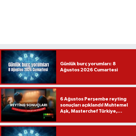
Günlük burç yorumları: 8
Ağustos 2026 Cumartesi
6 Ağustos Perşembe reyting
sonuçları açıklandı! Muhtemel
Aşk, Masterchef Türkiye,
Recep İvedik