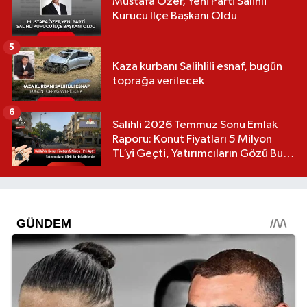
Mustafa Özer, Yeni Parti Salihli
Kurucu İlçe Başkanı Oldu
5
Kaza kurbanı Salihlili esnaf, bugün
toprağa verilecek
6
Salihli 2026 Temmuz Sonu Emlak
Raporu: Konut Fiyatları 5 Milyon
TL’yi Geçti, Yatırımcıların Gözü Bu
Mahallelerde