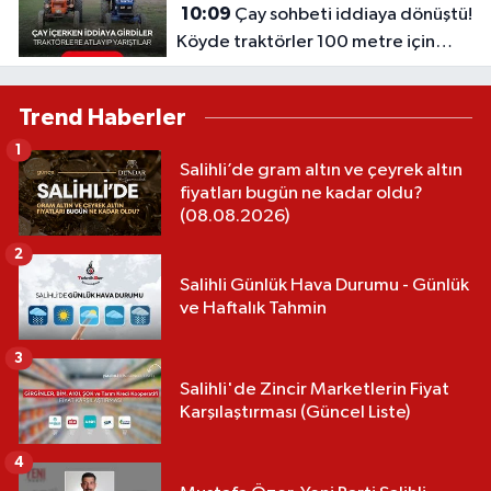
10:09
Çay sohbeti iddiaya dönüştü!
Köyde traktörler 100 metre için
yarıştı
Trend Haberler
1
Salihli’de gram altın ve çeyrek altın
fiyatları bugün ne kadar oldu?
(08.08.2026)
2
Salihli Günlük Hava Durumu - Günlük
ve Haftalık Tahmin
3
Salihli'de Zincir Marketlerin Fiyat
Karşılaştırması (Güncel Liste)
4