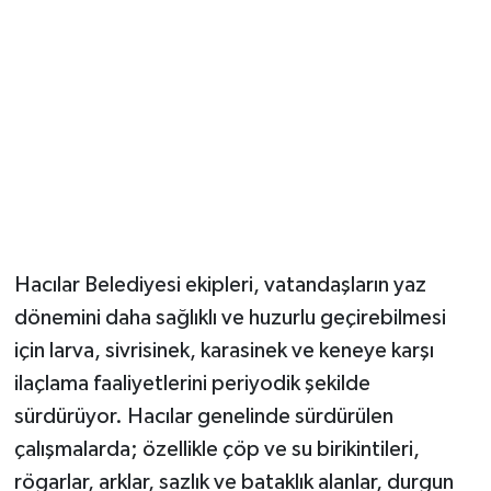
YUNUSEMRE
MANİSA'YI KEŞFET
TÜRKİYE'DE TREND HABERLER
ÖZEL HABER
Hacılar Belediyesi ekipleri, vatandaşların yaz
dönemini daha sağlıklı ve huzurlu geçirebilmesi
için larva, sivrisinek, karasinek ve keneye karşı
ilaçlama faaliyetlerini periyodik şekilde
sürdürüyor. Hacılar genelinde sürdürülen
çalışmalarda; özellikle çöp ve su birikintileri,
rögarlar, arklar, sazlık ve bataklık alanlar, durgun