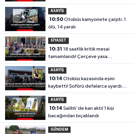
kararı
ASAYİŞ
10:50
Otobüs kamyonete çarptı: 1
ölü, 14 yaralı
SİYASET
10:31
18 saatlik kritik mesai
tamamlandı! Çerçeve yasa
komisyondan geçti
ASAYİŞ
10:14
Otobüs kazasında eşini
kaybetti! Şoförü defalarca uyardığı
ortaya çıktı
ASAYİŞ
10:14
Salihli'de kan aktı! 1 kişi
bacağından bıçaklandı
GÜNDEM