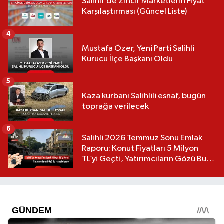
Salihli'de Zincir Marketlerin Fiyat
Karşılaştırması (Güncel Liste)
4
Mustafa Özer, Yeni Parti Salihli
Kurucu İlçe Başkanı Oldu
5
Kaza kurbanı Salihlili esnaf, bugün
toprağa verilecek
6
Salihli 2026 Temmuz Sonu Emlak
Raporu: Konut Fiyatları 5 Milyon
TL’yi Geçti, Yatırımcıların Gözü Bu
Mahallelerde