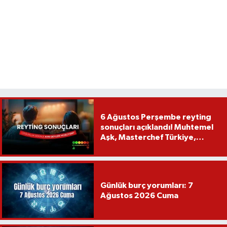
6 Ağustos Perşembe reyting
sonuçları açıklandı! Muhtemel
Aşk, Masterchef Türkiye,
Recep İvedik
Günlük burç yorumları: 7
Ağustos 2026 Cuma