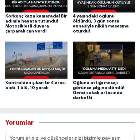
Korkunç kaza kamerada! Bir
4 yaşındaki oğlunu
adımla hayata tutundu!
öldürdü, 3 gün sonra
Motosikletli duvara
annesiyle nikâh masasına
çarparak can verdi
oturdu!
Kontrolden çıkan tır 4 aracı
Oğluna attığı mesajı
biçti: 1 ölü, 10 yaralı
görünce çılgına döndü!
Genci sokak ortasında
darbetti
Yorumlar