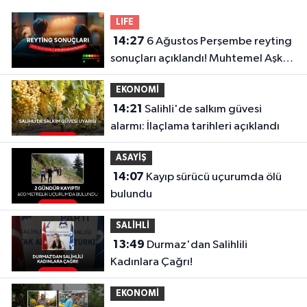
LIFE
14:27
6 Ağustos Perşembe reyting
sonuçları açıklandı! Muhtemel Aşk,
Masterchef Türkiye, Recep İvedik
EKONOMİ
14:21
Salihli'de salkım güvesi
alarmı: İlaçlama tarihleri açıklandı
ASAYİŞ
14:07
Kayıp sürücü uçurumda ölü
bulundu
SALİHLİ
13:49
Durmaz'dan Salihlili
Kadınlara Çağrı!
EKONOMİ