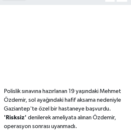
YUNUSEMRE
MANİSA'YI KEŞFET
TÜRKİYE'DE TREND HABERLER
ÖZEL HABER
Polislik sınavına hazırlanan 19 yaşındaki Mehmet
Özdemir, sol ayağındaki hafif aksama nedeniyle
Gaziantep'te özel bir hastaneye başvurdu.
'Risksiz'
denilerek ameliyata alınan Özdemir,
operasyon sonrası uyanmadı.