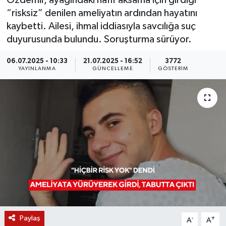
Özdemir, ayağındaki hafif aksama için girdiği
“risksiz” denilen ameliyatın ardından hayatını
KÜLTÜR SANAT
SARIGÖL
KÖPRÜBAŞI
EKONOMİ
kaybetti. Ailesi, ihmal iddiasıyla savcılığa suç
duyurusunda bulundu. Soruşturma sürüyor.
YAŞAM
SARUHANLI
KULA
EĞİTİM
06.07.2025 - 10:33
21.07.2025 - 16:52
3772
LIFE
SELENDİ
SALİHLİ
KÜLTÜR SANAT
YAYINLANMA
GÜNCELLEME
GÖSTERIM
KIRKAĞAÇ
SARIGÖL
SPOR
DEMİRCİ
SARUHANLI
YAŞAM
GÖLMARMARA
ŞEHZADELER
LIFE
GÖRDES
SELENDİ
BİLİM VE TEKNOLOJİ
KÖPRÜBAŞI
SOMA
YAZARLAR
Paylaş
-
+
A
A
SOMA
TURGUTLU
MANİSA'NIN YÖRESEL LEZZETLERİ