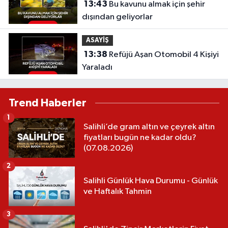
13:43
Bu kavunu almak için şehir
dışından geliyorlar
ASAYİŞ
13:38
Refüjü Aşan Otomobil 4 Kişiyi
Yaraladı
Trend Haberler
1
Salihli’de gram altın ve çeyrek altın
fiyatları bugün ne kadar oldu?
(07.08.2026)
2
Salihli Günlük Hava Durumu - Günlük
ve Haftalık Tahmin
3