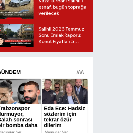
Kaza kurbanı Salihlili
esnaf, bugün toprağa
verilecek
Salihli 2026 Temmuz
Sonu Emlak Raporu:
Konut Fiyatları 5
Milyon TL’yi Geçti,
Yatırımcıların Gözü Bu
Mahallelerde