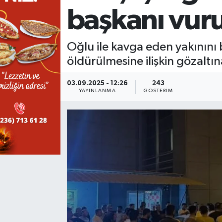
başkanı vuru
KÜLTÜR SANAT
SARIGÖL
KÖPRÜBAŞI
EKONOMİ
YAŞAM
SARUHANLI
KULA
EĞİTİM
Oğlu ile kavga eden yakınını 
öldürülmesine ilişkin gözaltın
LIFE
SELENDİ
SALİHLİ
KÜLTÜR SANAT
03.09.2025 - 12:26
243
YAYINLANMA
GÖSTERIM
KIRKAĞAÇ
SARIGÖL
SPOR
DEMİRCİ
SARUHANLI
YAŞAM
GÖLMARMARA
ŞEHZADELER
LIFE
GÖRDES
SELENDİ
BİLİM VE TEKNOLOJİ
KÖPRÜBAŞI
SOMA
YAZARLAR
SOMA
TURGUTLU
MANİSA'NIN YÖRESEL LEZZETLERİ