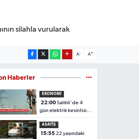
ının silahla vurularak
-
+
A
A
on Haberler
EKONOMİ
22:00
Salihli'de 4
gün elektrik kesintisi!
Mahalleniz listede mi?
ASAYİŞ
15:55
22 yaşındaki