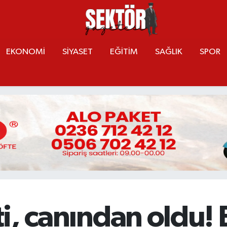
EKONOMİ
SİYASET
EĞİTİM
SAĞLIK
SPOR
tti, canından oldu!