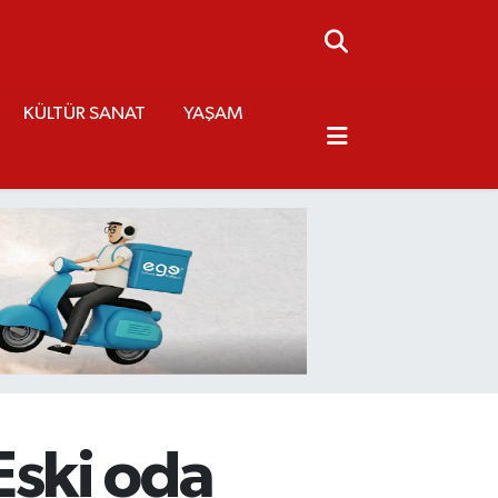
KÜLTÜR SANAT
YAŞAM
 Eski oda