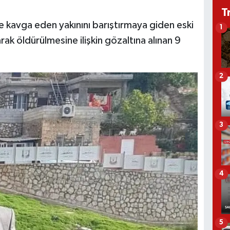
T
ile kavga eden yakınını barıştırmaya giden eski
1
arak öldürülmesine ilişkin gözaltına alınan 9
2
3
4
5