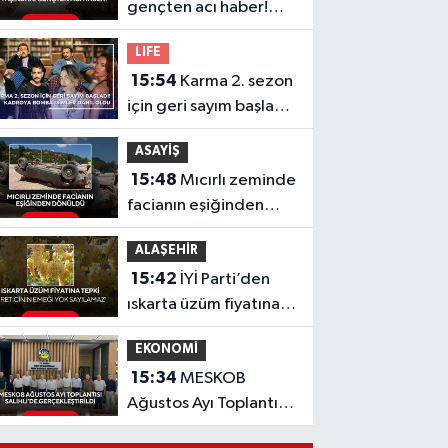
gençten acı haber!
Yeni aldığı motosiklet
LIFE
sonu oldu
15:54
Karma 2. sezon
için geri sayım başladı!
Kadroya bomba
ASAYİŞ
isimler dahil oldu
15:48
Mıcırlı zeminde
facianın eşiğinden
dönüldü
ALAŞEHİR
15:42
İYİ Parti’den
ıskarta üzüm fiyatına
tepki 'Üreticinin
EKONOMİ
emeği yok sayılamaz'
15:34
MESKOB
Ağustos Ayı Toplantısı
Salihli’de