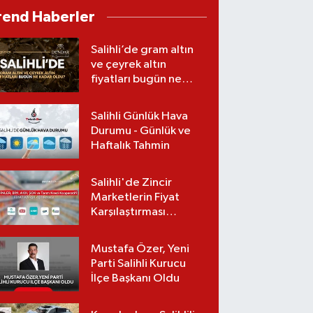
Gerçekleştirildi
rend Haberler
Salihli’de gram altın
ve çeyrek altın
fiyatları bugün ne
kadar oldu?
(07.08.2026)
Salihli Günlük Hava
Durumu - Günlük ve
Haftalık Tahmin
Salihli'de Zincir
Marketlerin Fiyat
Karşılaştırması
(Güncel Liste)
Mustafa Özer, Yeni
Parti Salihli Kurucu
İlçe Başkanı Oldu