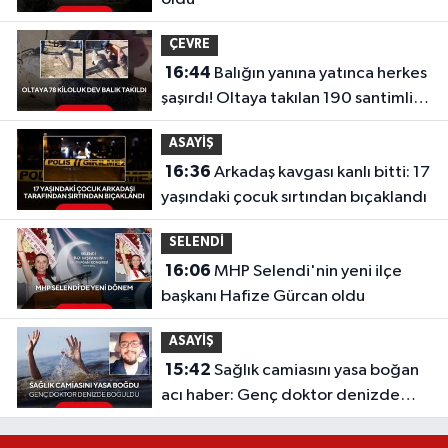
ÇEVRE
16:44
Balığın yanına yatınca herkes
şaşırdı! Oltaya takılan 190 santimlik
dev yayın balığı
ASAYİŞ
16:36
Arkadaş kavgası kanlı bitti: 17
yaşındaki çocuk sırtından bıçaklandı
SELENDİ
16:06
MHP Selendi'nin yeni ilçe
başkanı Hafize Gürcan oldu
ASAYİŞ
15:42
Sağlık camiasını yasa boğan
acı haber: Genç doktor denizde
boğuldu