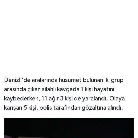
YUNUSEMRE
MANİSA'YI KEŞFET
TÜRKİYE'DE TREND HABERLER
ÖZEL HABER
Denizli'de aralarında husumet bulunan iki grup
arasında çıkan silahlı kavgada 1 kişi hayatını
kaybederken, 1'i ağır 3 kişi de yaralandı. Olaya
karışan 5 kişi, polis tarafından gözaltına alındı.