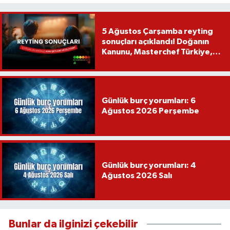
5 Ağustos Çarşamba reyting
sonuçları açıklandı! Doğanın
Kanunu, Masterchef Türkiye,
Var Mısın Yok Musun
Günlük burç yorumları: 6
Ağustos 2026 Perşembe
Günlük burç yorumları: 4
Ağustos 2026 Salı
Bunlar da ilginizi çekebilir