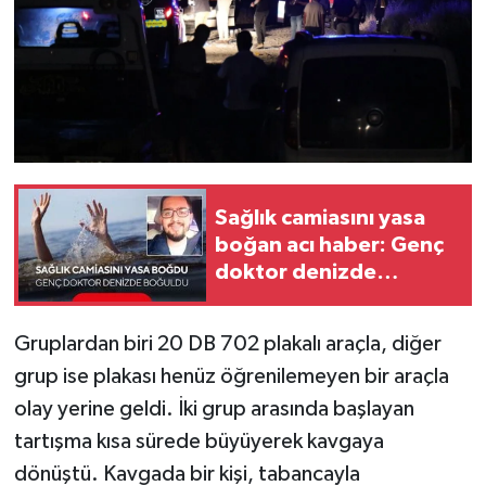
Sağlık camiasını yasa
boğan acı haber: Genç
doktor denizde
boğuldu
Gruplardan biri 20 DB 702 plakalı araçla, diğer
grup ise plakası henüz öğrenilemeyen bir araçla
olay yerine geldi. İki grup arasında başlayan
tartışma kısa sürede büyüyerek kavgaya
dönüştü. Kavgada bir kişi, tabancayla