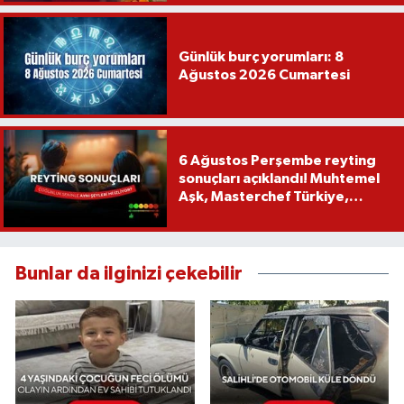
Günlük burç yorumları: 8
Ağustos 2026 Cumartesi
6 Ağustos Perşembe reyting
sonuçları açıklandı! Muhtemel
Aşk, Masterchef Türkiye,
Recep İvedik
Bunlar da ilginizi çekebilir