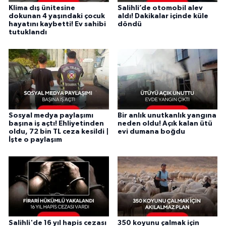
Klima dış ünitesine
Salihli’de otomobil alev
dokunan 4 yaşındaki çocuk
aldı! Dakikalar içinde küle
hayatını kaybetti! Ev sahibi
döndü
tutuklandı
Sosyal medya paylaşımı
Bir anlık unutkanlık yangına
başına iş açtı! Ehliyetinden
neden oldu! Açık kalan ütü
oldu, 72 bin TL ceza kesildi |
evi dumana boğdu
İşte o paylaşım
Salihli'de 16 yıl hapis cezası
350 koyunu çalmak için