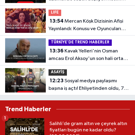
tarihi belli oldu
LIFE
13:54
Mercan Köşk Dizisinin Afişi
Yayınlandı: Konusu ve Oyuncuları
Belli Oldu
TÜRKİYE'DE TREND HABERLER
13:36
Kavak Yelleri'nin Osman
amcası Erol Aksoy'un son hali ortaya
çıktı
ASAYİŞ
12:23
Sosyal medya paylaşımı
başına iş açtı! Ehliyetinden oldu, 72
bin TL ceza kesildi | İşte o paylaşım
Trend Haberler
1
Salihli’de gram altın ve çeyrek altın
fiyatları bugün ne kadar oldu?