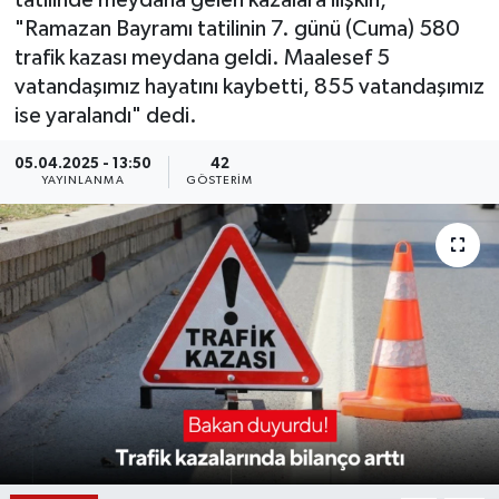
tatilinde meydana gelen kazalara ilişkin,
"Ramazan Bayramı tatilinin 7. günü (Cuma) 580
KÜLTÜR SANAT
SARIGÖL
KÖPRÜBAŞI
EKONOMİ
trafik kazası meydana geldi. Maalesef 5
vatandaşımız hayatını kaybetti, 855 vatandaşımız
YAŞAM
SARUHANLI
KULA
EĞİTİM
ise yaralandı" dedi.
LIFE
SELENDİ
SALİHLİ
KÜLTÜR SANAT
05.04.2025 - 13:50
42
YAYINLANMA
GÖSTERIM
KIRKAĞAÇ
SARIGÖL
SPOR
DEMİRCİ
SARUHANLI
YAŞAM
GÖLMARMARA
ŞEHZADELER
LIFE
GÖRDES
SELENDİ
BİLİM VE TEKNOLOJİ
KÖPRÜBAŞI
SOMA
YAZARLAR
SOMA
TURGUTLU
MANİSA'NIN YÖRESEL LEZZETLERİ