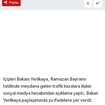
Paylaş
-
+
A
A
YUNUSEMRE
MANİSA'YI KEŞFET
TÜRKİYE'DE TREND HABERLER
ÖZEL HABER
İçişleri Bakanı Yerlikaya, Ramazan Bayramı
tatilinde meydana gelen trafik kazalara ilişkin
sosyal medya hesabından açıklama yaptı. Bakan
Yerlikaya paylaşımında şu ifadelere yer verdi: