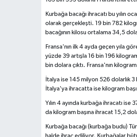
Kurbağa bacağı ihracatı bu yılın o
olarak gerçekleşti. 19 bin 782 kilog
bacağının kilosu ortalama 34,5 dolar
Fransa'nın ilk 4 ayda geçen yıla gö
yüzde 39 artışla 16 bin 196 kilogra
bin dolara çıktı. Fransa'nın kilogram
İtalya ise 145 milyon 526 dolarlık 3
İtalya'ya ihracatta ise kilogram başın
Yılın 4 ayında kurbağa ihracatı ise
da kilogram başına ihracat 15,2 dol
Kurbağa bacağı (kurbağa budu) Türkiy
halde ihraç ediliyor. Kurbağalar bü