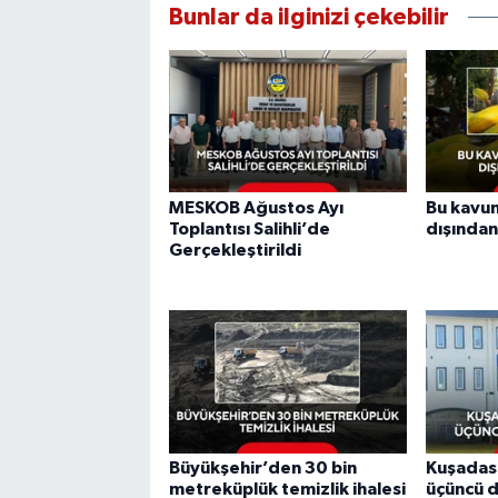
Bunlar da ilginizi çekebilir
MESKOB Ağustos Ayı
Bu kavun
Toplantısı Salihli’de
dışından
Gerçekleştirildi
Büyükşehir’den 30 bin
Kuşadası
metreküplük temizlik ihalesi
üçüncü d