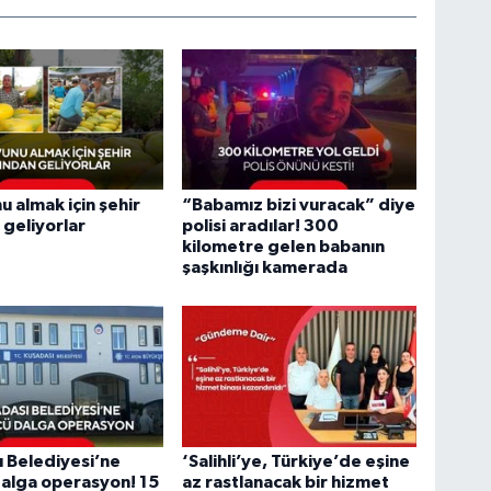
u almak için şehir
“Babamız bizi vuracak” diye
 geliyorlar
polisi aradılar! 300
kilometre gelen babanın
şaşkınlığı kamerada
 Belediyesi’ne
‘Salihli’ye, Türkiye’de eşine
alga operasyon! 15
az rastlanacak bir hizmet