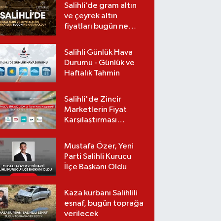
Salihli’de gram altın
ve çeyrek altın
fiyatları bugün ne
kadar oldu?
(07.08.2026)
Salihli Günlük Hava
Durumu - Günlük ve
Haftalık Tahmin
Salihli'de Zincir
Marketlerin Fiyat
Karşılaştırması
(Güncel Liste)
Mustafa Özer, Yeni
Parti Salihli Kurucu
İlçe Başkanı Oldu
Kaza kurbanı Salihlili
esnaf, bugün toprağa
verilecek