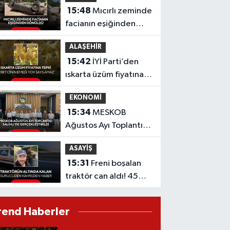
15:48
Mıcırlı zeminde
facianın eşiğinden
dönüldü
ALAŞEHİR
15:42
İYİ Parti’den
ıskarta üzüm fiyatına
tepki 'Üreticinin
EKONOMİ
emeği yok sayılamaz'
15:34
MESKOB
Ağustos Ayı Toplantısı
Salihli’de
ASAYİŞ
Gerçekleştirildi
15:31
Freni boşalan
traktör can aldı! 45
yaşındaki sürücü
kurtarılamadı
rend Haberler