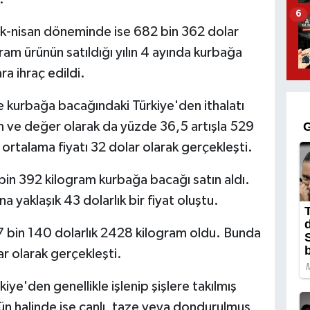
6
cak-nisan döneminde ise 682 bin 362 dolar
ram ürünün satıldığı yılın 4 ayında kurbağa
a ihraç edildi.
re kurbağa bacağındaki Türkiye'den ithalatı
m ve değer olarak da yüzde 36,5 artışla 529
 ortalama fiyatı 32 dolar olarak gerçekleşti.
 bin 392 kilogram kurbağa bacağı satın aldı.
a yaklaşık 43 dolarlık bir fiyat oluştu.
 37 bin 140 dolarlık 2428 kilogram oldu. Bunda
ar olarak gerçekleşti.
e'den genellikle işlenip şişlere takılmış
tün halinde ise canlı, taze veya dondurulmuş