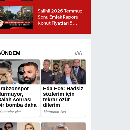
Salihli 2026 Temmuz
Sonu Emlak Raporu:
Konut Fiyatları 5
Milyon TL’yi Geçti,
Yatırımcıların Gözü Bu
Mahallelerde