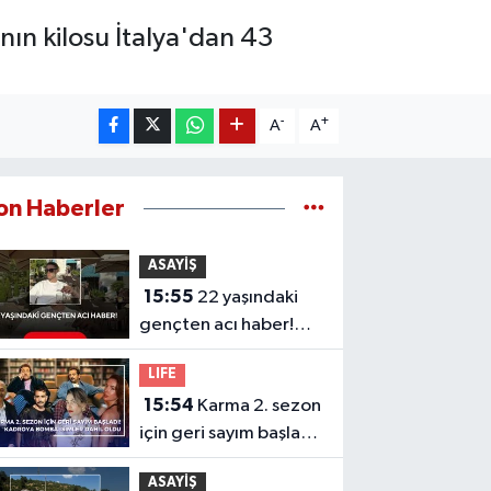
nın kilosu İtalya'dan 43
-
+
A
A
on Haberler
ASAYİŞ
15:55
22 yaşındaki
gençten acı haber!
Yeni aldığı motosiklet
LIFE
sonu oldu
15:54
Karma 2. sezon
için geri sayım başladı!
Kadroya bomba
ASAYİŞ
isimler dahil oldu