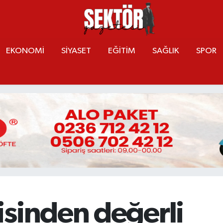
EKONOMİ
SİYASET
EĞİTİM
SAĞLIK
SPOR
isinden değerli