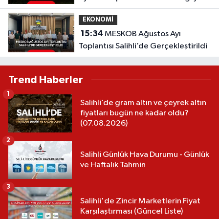
sayılamaz'
EKONOMİ
15:34
MESKOB Ağustos Ayı
Toplantısı Salihli’de Gerçekleştirildi
Trend Haberler
1
Salihli’de gram altın ve çeyrek altın
fiyatları bugün ne kadar oldu?
(07.08.2026)
2
Salihli Günlük Hava Durumu - Günlük
ve Haftalık Tahmin
3
Salihli'de Zincir Marketlerin Fiyat
Karşılaştırması (Güncel Liste)