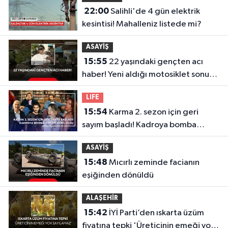
22:00
Salihli'de 4 gün elektrik
kesintisi! Mahalleniz listede mi?
ASAYİŞ
15:55
22 yaşındaki gençten acı
haber! Yeni aldığı motosiklet sonu
oldu
LIFE
15:54
Karma 2. sezon için geri
sayım başladı! Kadroya bomba
isimler dahil oldu
ASAYİŞ
15:48
Mıcırlı zeminde facianın
eşiğinden dönüldü
ALAŞEHİR
15:42
İYİ Parti’den ıskarta üzüm
fiyatına tepki 'Üreticinin emeği yok