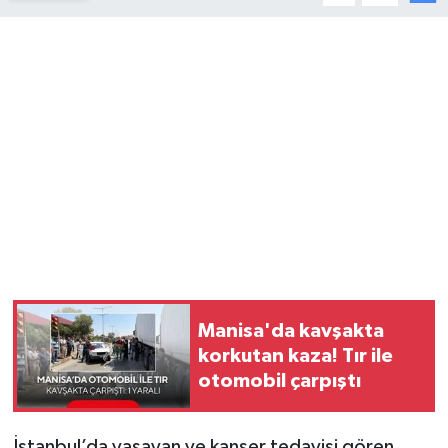
YUNUSEMRE
MANİSA'YI KEŞFET
TÜRKİYE'DE TREND HABERLER
ÖZEL HABER
Manisa'da kavşakta
korkutan kaza! Tır ile
otomobil çarpıştı
İstanbul’da yaşayan ve kanser tedavisi gören