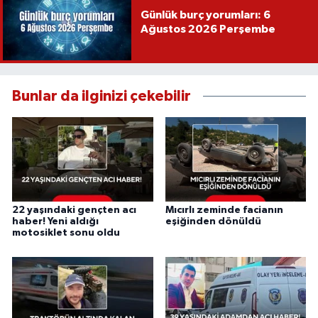
Günlük burç yorumları: 6
Ağustos 2026 Perşembe
Bunlar da ilginizi çekebilir
22 yaşındaki gençten acı
Mıcırlı zeminde facianın
haber! Yeni aldığı
eşiğinden dönüldü
motosiklet sonu oldu