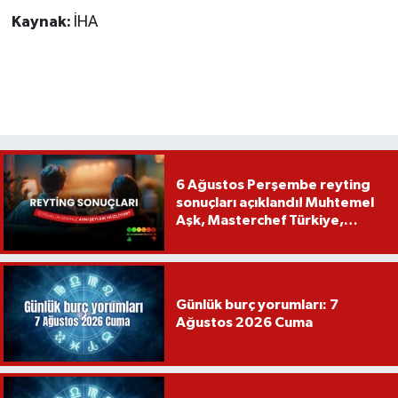
Kaynak:
İHA
6 Ağustos Perşembe reyting
sonuçları açıklandı! Muhtemel
Aşk, Masterchef Türkiye,
Recep İvedik
Günlük burç yorumları: 7
Ağustos 2026 Cuma