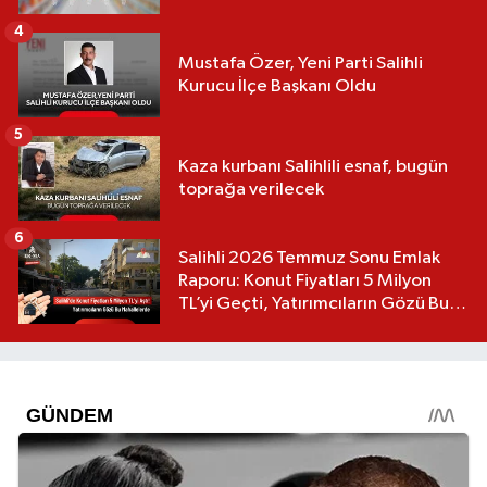
4
Mustafa Özer, Yeni Parti Salihli
Kurucu İlçe Başkanı Oldu
5
Kaza kurbanı Salihlili esnaf, bugün
toprağa verilecek
6
Salihli 2026 Temmuz Sonu Emlak
Raporu: Konut Fiyatları 5 Milyon
TL’yi Geçti, Yatırımcıların Gözü Bu
Mahallelerde