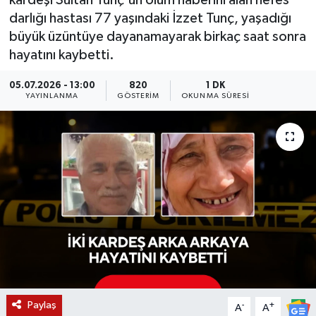
kardeşi Sultan Tunç'un ölüm haberini alan nefes
darlığı hastası 77 yaşındaki İzzet Tunç, yaşadığı
KÜLTÜR SANAT
SARIGÖL
KÖPRÜBAŞI
EKONOMİ
büyük üzüntüye dayanamayarak birkaç saat sonra
hayatını kaybetti.
YAŞAM
SARUHANLI
KULA
EĞİTİM
05.07.2026 - 13:00
820
1 DK
LIFE
SELENDİ
SALİHLİ
KÜLTÜR SANAT
YAYINLANMA
GÖSTERIM
OKUNMA SÜRESI
KIRKAĞAÇ
SARIGÖL
SPOR
DEMİRCİ
SARUHANLI
YAŞAM
GÖLMARMARA
ŞEHZADELER
LIFE
GÖRDES
SELENDİ
BİLİM VE TEKNOLOJİ
KÖPRÜBAŞI
SOMA
YAZARLAR
Paylaş
-
+
A
A
SOMA
TURGUTLU
MANİSA'NIN YÖRESEL LEZZETLERİ