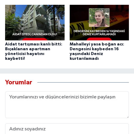
Aidat tartışması kanlı bitti:
Mahalleyi yasa boğan acı:
Bıçaklanan apartman
Dengesini kaybeden 16
yöneticisi hayatını
yaşındaki Deniz
kaybetti!
kurtarılamadı
Yorumlar