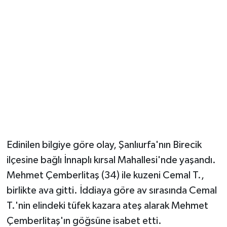
YUNUSEMRE
MANİSA'YI KEŞFET
TÜRKİYE'DE TREND HABERLER
ÖZEL HABER
Edinilen bilgiye göre olay, Şanlıurfa'nın Birecik
ilçesine bağlı İnnaplı kırsal Mahallesi'nde yaşandı.
Mehmet Çemberlitaş (34) ile kuzeni Cemal T.,
birlikte ava gitti. İddiaya göre av sırasında Cemal
T.'nin elindeki tüfek kazara ateş alarak Mehmet
Çemberlitaş'ın göğsüne isabet etti.