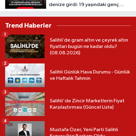
denize girdi: 19 yaşındaki genç
hayatını kaybetti
Trend Haberler
1
Salihli’de gram altın ve çeyrek altın
fiyatları bugün ne kadar oldu?
(08.08.2026)
2
Salihli Günlük Hava Durumu - Günlük
ve Haftalık Tahmin
3
Salihli'de Zincir Marketlerin Fiyat
Karşılaştırması (Güncel Liste)
4
Mustafa Özer, Yeni Parti Salihli