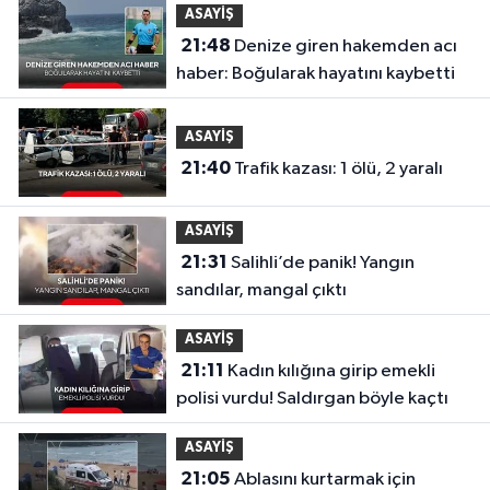
ASAYİŞ
21:48
Denize giren hakemden acı
haber: Boğularak hayatını kaybetti
ASAYİŞ
21:40
Trafik kazası: 1 ölü, 2 yaralı
ASAYİŞ
21:31
Salihli’de panik! Yangın
sandılar, mangal çıktı
ASAYİŞ
21:11
Kadın kılığına girip emekli
polisi vurdu! Saldırgan böyle kaçtı
ASAYİŞ
21:05
Ablasını kurtarmak için