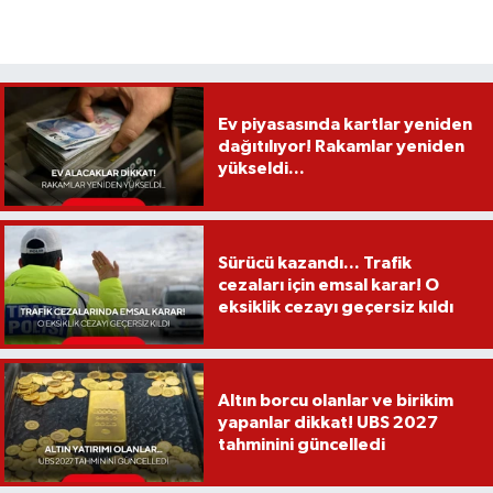
Ev piyasasında kartlar yeniden
dağıtılıyor! Rakamlar yeniden
yükseldi...
Sürücü kazandı... Trafik
cezaları için emsal karar! O
eksiklik cezayı geçersiz kıldı
Altın borcu olanlar ve birikim
yapanlar dikkat! UBS 2027
tahminini güncelledi