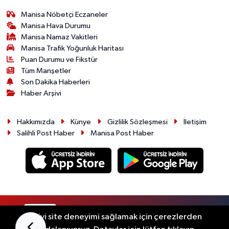
Manisa Nöbetçi Eczaneler
Manisa Hava Durumu
Manisa Namaz Vakitleri
Manisa Trafik Yoğunluk Haritası
Puan Durumu ve Fikstür
Tüm Manşetler
Son Dakika Haberleri
Haber Arşivi
Hakkımızda
Künye
Gizlilik Sözleşmesi
İletişim
Salihli Post Haber
Manisa Post Haber
RSS
Copyright © 2026. Her hakkı saklıdır.
En iyi site deneyimi sağlamak için çerezlerden