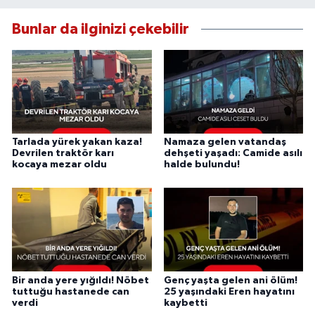
Bunlar da ilginizi çekebilir
Tarlada yürek yakan kaza!
Namaza gelen vatandaş
Devrilen traktör karı
dehşeti yaşadı: Camide asılı
kocaya mezar oldu
halde bulundu!
Bir anda yere yığıldı! Nöbet
Genç yaşta gelen ani ölüm!
tuttuğu hastanede can
25 yaşındaki Eren hayatını
verdi
kaybetti