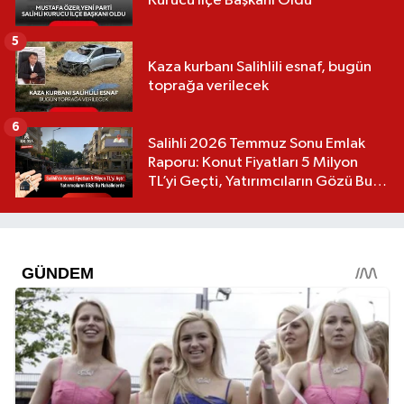
Kurucu İlçe Başkanı Oldu
5
Kaza kurbanı Salihlili esnaf, bugün
toprağa verilecek
6
Salihli 2026 Temmuz Sonu Emlak
Raporu: Konut Fiyatları 5 Milyon
TL’yi Geçti, Yatırımcıların Gözü Bu
Mahallelerde