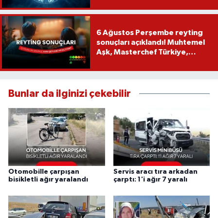
6 Ağustos Perşembe reyting
sonuçları açıklandı! Muhtemel
Aşk, Masterchef Türkiye,
Recep İvedik
Bunlar da ilginizi çekebilir
Otomobille çarpışan
Servis aracı tıra arkadan
bisikletli ağır yaralandı
çarptı: 1'i ağır 7 yaralı