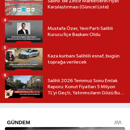
Salihli'de Zincir Marketlerin Fiyat
Karşılaştırması (Güncel Liste)
4
Mustafa Özer, Yeni Parti Salihli
Kurucu İlçe Başkanı Oldu
5
Kaza kurbanı Salihlili esnaf, bugün
toprağa verilecek
6
Salihli 2026 Temmuz Sonu Emlak
Raporu: Konut Fiyatları 5 Milyon
TL’yi Geçti, Yatırımcıların Gözü Bu
Mahallelerde