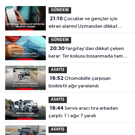
GÜNDEM
21:10
Çocuklar ve gençler için
ekran alarmı! Uzmandan dikkat
çeken telefon önerisi
GÜNDEM
20:30
Yargıtay’dan dikkat çeken
karar: Ter kokusu boşanmada tam
kusur sayıldı!
ASAYİŞ
16:52
Otomobille çarpışan
bisikletli ağır yaralandı
ASAYİŞ
16:44
Servis aracı tıra arkadan
çarptı: 1'i ağır 7 yaralı
ASAYİŞ