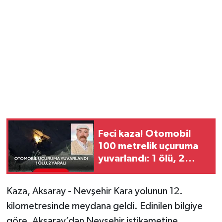
YUNUSEMRE
MANİSA'YI KEŞFET
TÜRKİYE'DE TREND HABERLER
ÖZEL HABER
Feci kaza! Otomobil
100 metrelik uçuruma
yuvarlandı: 1 ölü, 2
yaralı
Kaza, Aksaray - Nevşehir Kara yolunun 12.
kilometresinde meydana geldi. Edinilen bilgiye
göre, Aksaray’dan Nevşehir istikametine