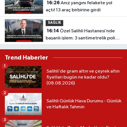
16:26
Anız yangını felakete yol
açtı! 13 araç birbirine girdi
SAĞLIK
16:14
Özel Salihli Hastanesi’nde
başarılı işlem: 3 santimetrelik polip
EMR yöntemiyle alındı
Trend Haberler
1
Salihli’de gram altın ve çeyrek altın
fiyatları bugün ne kadar oldu?
(08.08.2026)
2
Salihli Günlük Hava Durumu - Günlük
ve Haftalık Tahmin
3