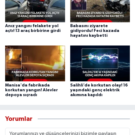
Anız yangını felakete yol
Babasını ziyarete
açtı! 13 araç birbirine girdi
gidiyordu! Feci kazada
hayatını kaybetti
Manisa'da fabrikada
Salihli’de korkutan olay! 16
korkutan yangın! Alevler
yaşındaki genç elektrik
depoya sıçradı
akımına kapıldı
Yorumlar