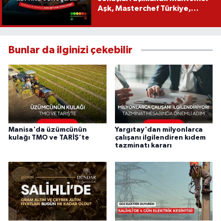
Aşk, Masterchef Türkiye,
Recep İvedik
Bunlar da ilginizi çekebilir
Manisa'da üzümcünün
Yargıtay'dan milyonlarca
kulağı TMO ve TARİŞ’te
çalışanı ilgilendiren kıdem
tazminatı kararı