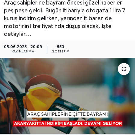
Araç sahiplerine bayram öncesi güzel haberler
peş peşe geldi. Bugün itibarıyla otogaza 1 lira 7
KÜLTÜR SANAT
SARIGÖL
KÖPRÜBAŞI
EKONOMİ
kuruş indirim gelirken, yarından itibaren de
motorinin litre fiyatında düşüş olacak. İşte
YAŞAM
SARUHANLI
KULA
EĞİTİM
detaylar...
LIFE
SELENDİ
SALİHLİ
KÜLTÜR SANAT
05.06.2025 - 20:09
553
YAYINLANMA
GÖSTERIM
KIRKAĞAÇ
SARIGÖL
SPOR
DEMİRCİ
SARUHANLI
YAŞAM
GÖLMARMARA
ŞEHZADELER
LIFE
GÖRDES
SELENDİ
BİLİM VE TEKNOLOJİ
KÖPRÜBAŞI
SOMA
YAZARLAR
SOMA
TURGUTLU
MANİSA'NIN YÖRESEL LEZZETLERİ