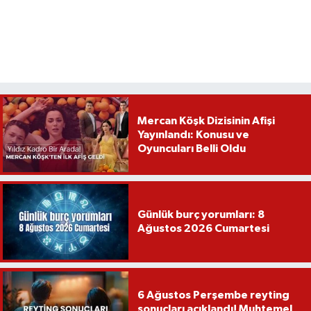
Mercan Köşk Dizisinin Afişi
Yayınlandı: Konusu ve
Oyuncuları Belli Oldu
Günlük burç yorumları: 8
Ağustos 2026 Cumartesi
6 Ağustos Perşembe reyting
sonuçları açıklandı! Muhtemel