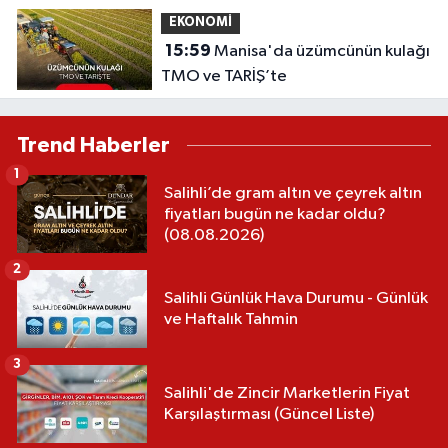
EKONOMİ
15:59
Manisa'da üzümcünün kulağı
TMO ve TARİŞ’te
Trend Haberler
1
Salihli’de gram altın ve çeyrek altın
fiyatları bugün ne kadar oldu?
(08.08.2026)
2
Salihli Günlük Hava Durumu - Günlük
ve Haftalık Tahmin
3
Salihli'de Zincir Marketlerin Fiyat
Karşılaştırması (Güncel Liste)