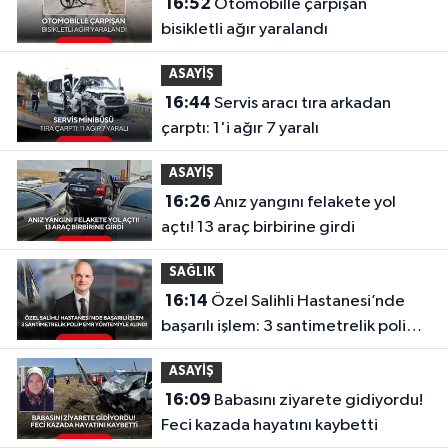
16:52
Otomobille çarpışan
bisikletli ağır yaralandı
ASAYİŞ
16:44
Servis aracı tıra arkadan
çarptı: 1'i ağır 7 yaralı
ASAYİŞ
16:26
Anız yangını felakete yol
açtı! 13 araç birbirine girdi
SAĞLIK
16:14
Özel Salihli Hastanesi’nde
başarılı işlem: 3 santimetrelik polip
EMR yöntemiyle alındı
ASAYİŞ
16:09
Babasını ziyarete gidiyordu!
Feci kazada hayatını kaybetti