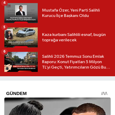
4
Mustafa Özer, Yeni Parti Salihli
Kurucu İlçe Başkanı Oldu
5
Kaza kurbanı Salihlili esnaf, bugün
toprağa verilecek
6
Salihli 2026 Temmuz Sonu Emlak
Raporu: Konut Fiyatları 5 Milyon
TL’yi Geçti, Yatırımcıların Gözü Bu
Mahallelerde