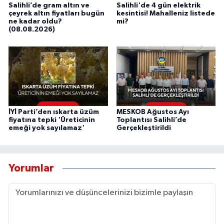
Salihli’de gram altın ve
Salihli'de 4 gün elektrik
çeyrek altın fiyatları bugün
kesintisi! Mahalleniz listede
ne kadar oldu?
mi?
(08.08.2026)
İYİ Parti’den ıskarta üzüm
MESKOB Ağustos Ayı
fiyatına tepki 'Üreticinin
Toplantısı Salihli’de
emeği yok sayılamaz'
Gerçekleştirildi
Yorumlar