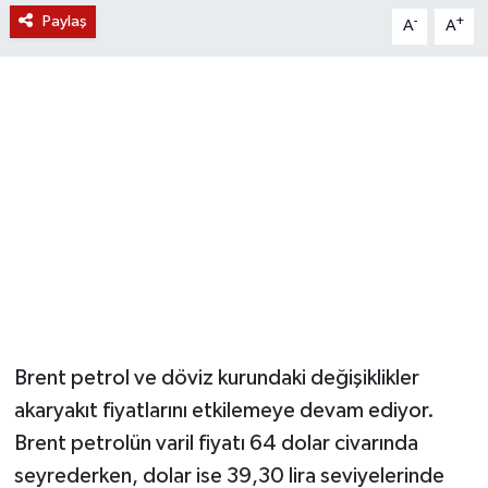
Paylaş
-
+
A
A
YUNUSEMRE
MANİSA'YI KEŞFET
TÜRKİYE'DE TREND HABERLER
ÖZEL HABER
Brent petrol ve döviz kurundaki değişiklikler
akaryakıt fiyatlarını etkilemeye devam ediyor.
Brent petrolün varil fiyatı 64 dolar civarında
seyrederken, dolar ise 39,30 lira seviyelerinde