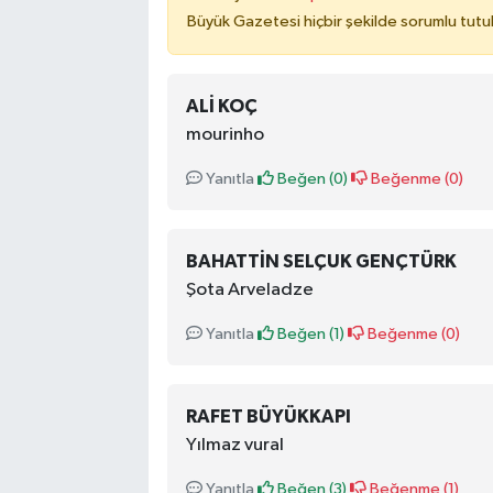
Büyük Gazetesi hiçbir şekilde sorumlu tutu
ALI KOÇ
mourinho
Yanıtla
Beğen (
0
)
Beğenme (
0
)
BAHATTIN SELÇUK GENÇTÜRK
Şota Arveladze
Yanıtla
Beğen (
1
)
Beğenme (
0
)
RAFET BÜYÜKKAPI
Yılmaz vural
Yanıtla
Beğen (
3
)
Beğenme (
1
)