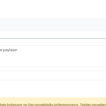
tmiş bulunuyor ve tüm sorumluluğu üstleniyorsunuz. Yazılan yorumlard