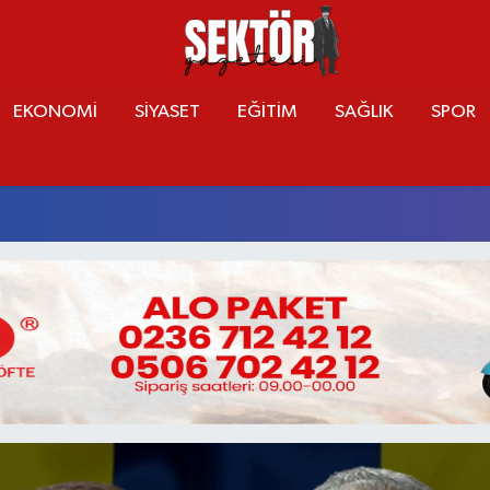
EKONOMİ
SİYASET
EĞİTİM
SAĞLIK
SPOR