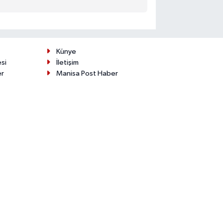
Künye
esi
İletişim
er
Manisa Post Haber