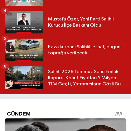
4
Mustafa Özer, Yeni Parti Salihli
Kurucu İlçe Başkanı Oldu
5
Kaza kurbanı Salihlili esnaf, bugün
toprağa verilecek
6
Salihli 2026 Temmuz Sonu Emlak
Raporu: Konut Fiyatları 5 Milyon
TL’yi Geçti, Yatırımcıların Gözü Bu
Mahallelerde