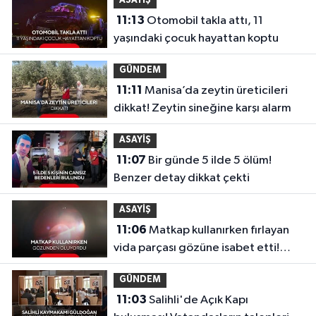
ASAYİŞ
11:13
Otomobil takla attı, 11
yaşındaki çocuk hayattan koptu
GÜNDEM
11:11
Manisa’da zeytin üreticileri
dikkat! Zeytin sineğine karşı alarm
ASAYİŞ
11:07
Bir günde 5 ilde 5 ölüm!
Benzer detay dikkat çekti
ASAYİŞ
11:06
Matkap kullanırken fırlayan
vida parçası gözüne isabet etti!
“Gözlük kullanmadım, böyle oldu”
GÜNDEM
11:03
Salihli'de Açık Kapı