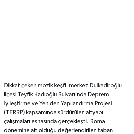
YUNUSEMRE
MANİSA'YI KEŞFET
TÜRKİYE'DE TREND HABERLER
ÖZEL HABER
Dikkat çeken mozik keşfi, merkez Dulkadiroğlu
ilçesi Teyfik Kadıoğlu Bulvarı'nda Deprem
İyileştirme ve Yeniden Yapılandırma Projesi
(TERRP) kapsamında sürdürülen altyapı
çalışmaları esnasında gerçekleşti. Roma
dönemine ait olduğu değerlendirilen taban