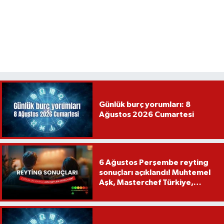
Günlük burç yorumları: 8
Ağustos 2026 Cumartesi
6 Ağustos Perşembe reyting
sonuçları açıklandı! Muhtemel
Aşk, Masterchef Türkiye,
Recep İvedik