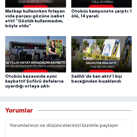
Matkap kullanırken fırlayan
Otobüs kamyonete çarptı: 1
vida parçası gözüne isabet
ölü, 14 yaralı
etti! “Gözlük kullanmadım,
böyle oldu”
Otobüs kazasında eşini
Salihli'de kan aktı! 1 kişi
kaybetti! Şoförü defalarca
bacağından bıçaklandı
uyardığı ortaya çıktı
Yorumlar