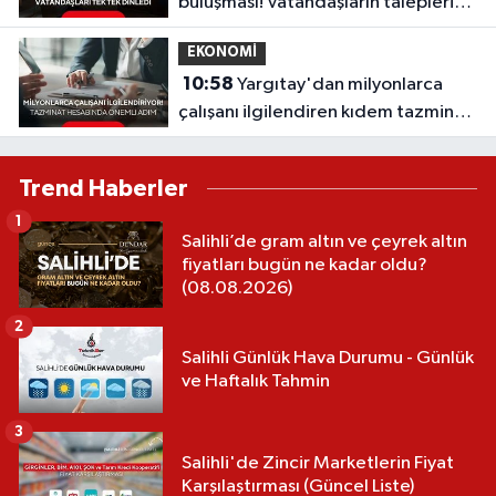
buluşması! Vatandaşların talepleri
dinlendi
EKONOMİ
10:58
Yargıtay'dan milyonlarca
çalışanı ilgilendiren kıdem tazminatı
kararı
Trend Haberler
1
Salihli’de gram altın ve çeyrek altın
fiyatları bugün ne kadar oldu?
(08.08.2026)
2
Salihli Günlük Hava Durumu - Günlük
ve Haftalık Tahmin
3
Salihli'de Zincir Marketlerin Fiyat
Karşılaştırması (Güncel Liste)