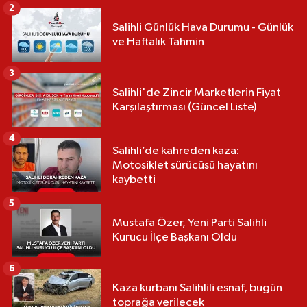
2
Salihli Günlük Hava Durumu - Günlük
ve Haftalık Tahmin
3
Salihli'de Zincir Marketlerin Fiyat
Karşılaştırması (Güncel Liste)
4
Salihli’de kahreden kaza:
Motosiklet sürücüsü hayatını
kaybetti
5
Mustafa Özer, Yeni Parti Salihli
Kurucu İlçe Başkanı Oldu
6
Kaza kurbanı Salihlili esnaf, bugün
toprağa verilecek