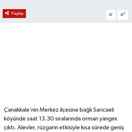
YUNUSEMRE
MANİSA'YI KEŞFET
Paylaş
-
+
A
A
TÜRKİYE'DE TREND HABERLER
ÖZEL HABER
Çanakkale'nin Merkez ilçesine bağlı Sarıcaeli
köyünde saat 13.30 sıralarında orman yangını
çıktı. Alevler, rüzgarın etkisiyle kısa sürede geniş