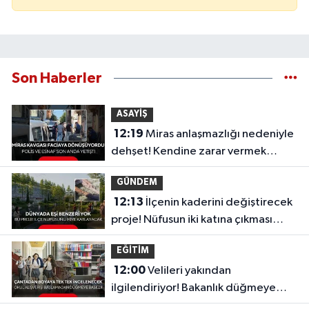
Son Haberler
ASAYİŞ
12:19
Miras anlaşmazlığı nedeniyle
dehşet! Kendine zarar vermek
isterken son anda kurtarıldı
GÜNDEM
12:13
İlçenin kaderini değiştirecek
proje! Nüfusun iki katına çıkması
bekleniyor
EĞİTİM
12:00
Velileri yakından
ilgilendiriyor! Bakanlık düğmeye
bastı: Kırtasiye ürünleri tek tek