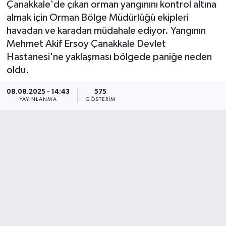
Çanakkale'de çıkan orman yangınını kontrol altına
almak için Orman Bölge Müdürlüğü ekipleri
KÜLTÜR SANAT
SARIGÖL
KÖPRÜBAŞI
EKONOMİ
havadan ve karadan müdahale ediyor. Yangının
Mehmet Akif Ersoy Çanakkale Devlet
YAŞAM
SARUHANLI
KULA
EĞİTİM
Hastanesi'ne yaklaşması bölgede paniğe neden
LIFE
SELENDİ
SALİHLİ
KÜLTÜR SANAT
oldu.
08.08.2025 - 14:43
575
KIRKAĞAÇ
SARIGÖL
SPOR
YAYINLANMA
GÖSTERIM
DEMİRCİ
SARUHANLI
YAŞAM
GÖLMARMARA
ŞEHZADELER
LIFE
GÖRDES
SELENDİ
BİLİM VE TEKNOLOJİ
KÖPRÜBAŞI
SOMA
YAZARLAR
SOMA
TURGUTLU
MANİSA'NIN YÖRESEL LEZZETLERİ