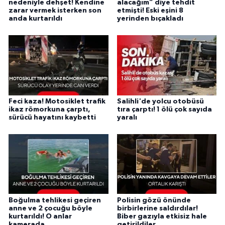
nedeniyle dehşet! Kendine
alacağım” diye tehdit
zarar vermek isterken son
etmişti! Eski eşini 8
anda kurtarıldı
yerinden bıçakladı
Feci kaza! Motosiklet trafik
Salihli'de yolcu otobüsü
ikaz römorkuna çarptı,
tıra çarptı! 1 ölü çok sayıda
sürücü hayatını kaybetti
yaralı
Boğulma tehlikesi geçiren
Polisin gözü önünde
anne ve 2 çocuğu böyle
birbirlerine saldırdılar!
kurtarıldı! O anlar
Biber gazıyla etkisiz hale
kamerada
getirildiler...