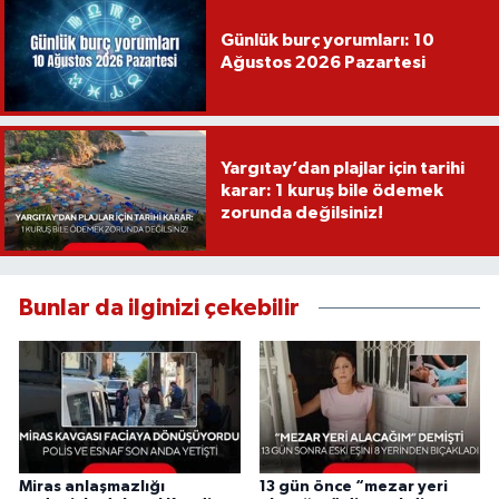
Günlük burç yorumları: 10
Ağustos 2026 Pazartesi
Yargıtay’dan plajlar için tarihi
karar: 1 kuruş bile ödemek
zorunda değilsiniz!
Bunlar da ilginizi çekebilir
Miras anlaşmazlığı
13 gün önce “mezar yeri