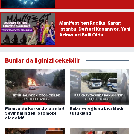
Manifest'ten Radikal Karar:
İstanbul Defteri Kapanıyor, Yeni
Adresleri Belli Oldu
Bunlar da ilginizi çekebilir
Manisa'da korku dolu anlar!
Baba ve oğlunu bıçakladı,
Seyir halindeki otomobil
tutuklandı
alev aldı!