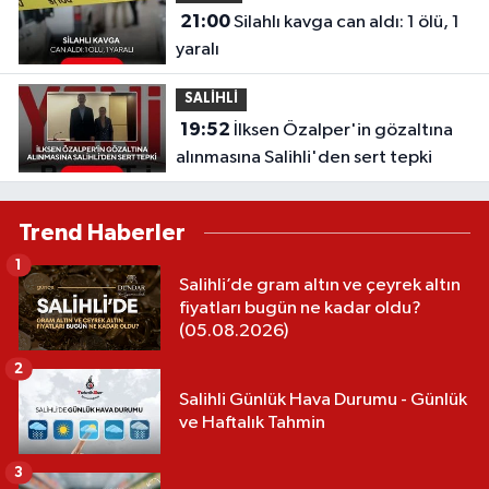
21:00
Silahlı kavga can aldı: 1 ölü, 1
yaralı
SALİHLİ
19:52
İlksen Özalper'in gözaltına
alınmasına Salihli'den sert tepki
Trend Haberler
1
Salihli’de gram altın ve çeyrek altın
fiyatları bugün ne kadar oldu?
(05.08.2026)
2
Salihli Günlük Hava Durumu - Günlük
ve Haftalık Tahmin
3