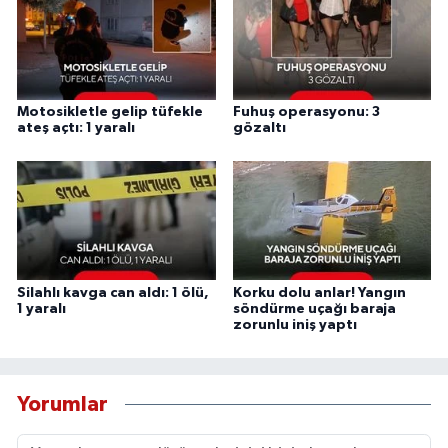
Motosikletle gelip tüfekle
Fuhuş operasyonu: 3
ateş açtı: 1 yaralı
gözaltı
Silahlı kavga can aldı: 1 ölü,
Korku dolu anlar! Yangın
1 yaralı
söndürme uçağı baraja
zorunlu iniş yaptı
Yorumlar