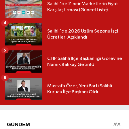
Salihli'de Zincir Marketlerin Fiyat
Karşılaştırması (Güncel Liste)
4
Salihli'de 2026 Üzüm Sezonu İşçi
Ücretleri Açıklandı
5
CHP Salihli İlçe Başkanlığı Görevine
Namık Balıkay Getirildi
6
Mustafa Özer, Yeni Parti Salihli
Kurucu İlçe Başkanı Oldu