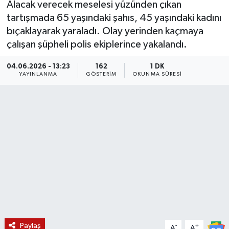
Alacak verecek meselesi yüzünden çıkan
tartışmada 65 yaşındaki şahıs, 45 yaşındaki kadını
KÜLTÜR SANAT
SARIGÖL
KÖPRÜBAŞI
EKONOMİ
bıçaklayarak yaraladı. Olay yerinden kaçmaya
çalışan şüpheli polis ekiplerince yakalandı.
YAŞAM
SARUHANLI
KULA
EĞİTİM
04.06.2026 - 13:23
162
1 DK
LIFE
SELENDİ
SALİHLİ
KÜLTÜR SANAT
YAYINLANMA
GÖSTERIM
OKUNMA SÜRESI
KIRKAĞAÇ
SARIGÖL
SPOR
DEMİRCİ
SARUHANLI
YAŞAM
GÖLMARMARA
ŞEHZADELER
LIFE
GÖRDES
SELENDİ
BİLİM VE TEKNOLOJİ
KÖPRÜBAŞI
SOMA
YAZARLAR
Paylaş
SOMA
TURGUTLU
MANİSA'NIN YÖRESEL LEZZETLERİ
-
+
A
A