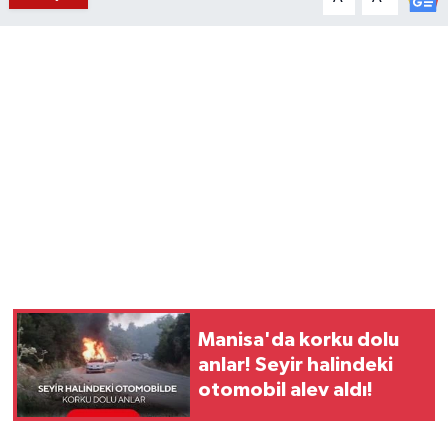
YUNUSEMRE
MANİSA'YI KEŞFET
TÜRKİYE'DE TREND HABERLER
ÖZEL HABER
Manisa'da korku dolu
anlar! Seyir halindeki
otomobil alev aldı!