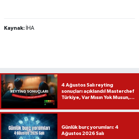
Kaynak:
İHA
4 Ağustos Salı reyting
sonuçları açıklandı! Masterchef
Türkiye, Var Mısın Yok Musun,
Köy Düğünü, Yükselme...
Günlük burç yorumları: 4
Ağustos 2026 Salı