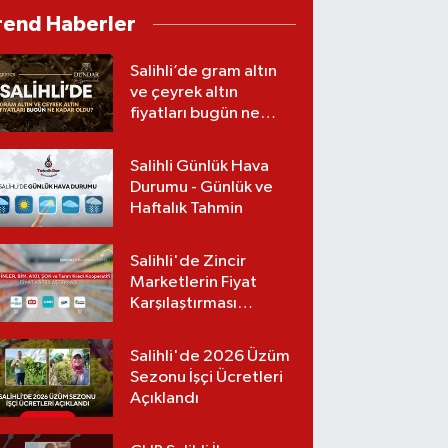
kumarhaneye baskın
rend Haberler
Salihli’de gram altın
ve çeyrek altın
fiyatları bugün ne
kadar oldu?
(05.08.2026)
Salihli Günlük Hava
Durumu - Günlük ve
Haftalık Tahmin
Salihli'de Zincir
Marketlerin Fiyat
Karşılaştırması
(Güncel Liste)
Salihli'de 2026 Üzüm
Sezonu İşçi Ücretleri
Açıklandı