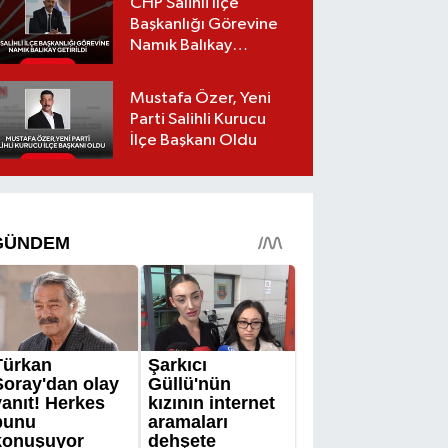
CHP Salihli İlçe
Başkanlığı Görevine
Namık Balıkay
Getirildi
Mustafa Özer, Yeni
Parti Salihli Kurucu
İlçe Başkanı Oldu