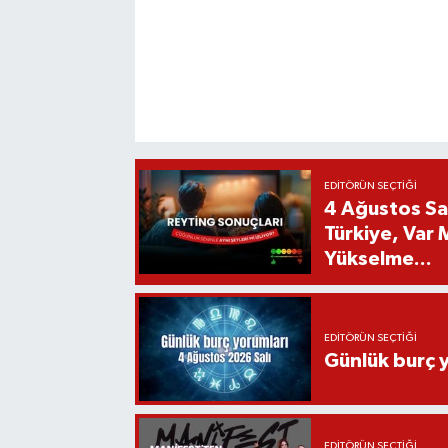
EDITÖRÜN SEÇTIĞI
4 Ağustos Sal
Türkiye, Var
Yükselme...
EDITÖRÜN SEÇTIĞI
Günlük burç 
EDITÖRÜN SEÇTIĞI