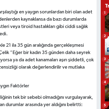
T
şılaştığı en yaygın sorunlardan biri olan adet
1
nedenlerden kaynaklansa da bazı durumlarda
eri veya tiroid hastalıkları gibi ciddi sağlık
edi.
2
le 21 ila 35 gün aralığında gerçekleşmesi
 Çelik “Eğer bir kadın 35 günden daha seyrek
orsa ya da adet kanamaları aşırı şiddetli, çok
3
nsizliği olarak değerlendirilir ve mutlaka
4
ygın Faktörler
iğinin tek bir sebebi olmadığını vurgulayarak,
an durumlar arasında yer aldığını belirtti:
5