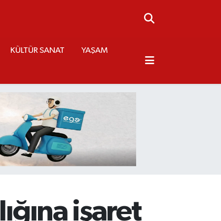
KÜLTÜR SANAT
YAŞAM
lığına işaret