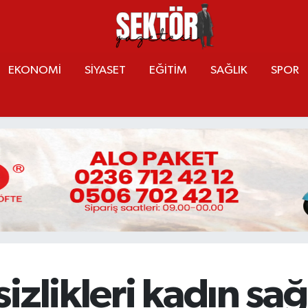
EKONOMİ
SİYASET
EĞİTİM
SAĞLIK
SPOR
zlikleri kadın sağ