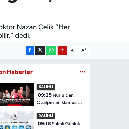
oktor Nazan Çelik “Her
lir.” dedi.
-
+
A
A
on Haberler
SALİHLİ
09:25
Nurlu’dan
Özalper açıklaması
‘Adalet en kısa sürede
SALİHLİ
tecelli etmeli’
09:18
Salihli Günlük