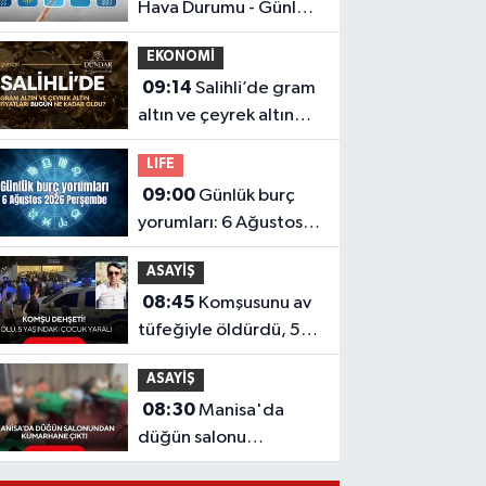
Hava Durumu - Günlük
ve Haftalık Tahmin
EKONOMİ
09:14
Salihli’de gram
altın ve çeyrek altın
fiyatları bugün ne
LIFE
kadar oldu?
09:00
Günlük burç
(06.08.2026)
yorumları: 6 Ağustos
2026 Perşembe
ASAYİŞ
08:45
Komşusunu av
tüfeğiyle öldürdü, 5
yaşındaki çocuğu
ASAYİŞ
yaraladı
08:30
Manisa'da
düğün salonu
görünümlü