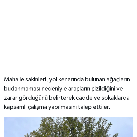
YUNUSEMRE
MANİSA'YI KEŞFET
TÜRKİYE'DE TREND HABERLER
ÖZEL HABER
Mahalle sakinleri, yol kenarında bulunan ağaçların
budanmaması nedeniyle araçların çizildiğini ve
zarar gördüğünü belirterek cadde ve sokaklarda
kapsamlı çalışma yapılmasını talep ettiler.