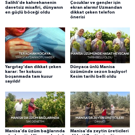
Salihli’de kahvehanenin
Çocuklar ve gençler için
davetsiz misafiri, dünyanın
ekran alarmı! Uzmandan
en güçlü böceği oldu
dikkat çeken telefon
önerisi
Yargıtay’dan dikkat çeken
Dünyaca ünlü Manisa
karar: Ter kokusu
üzümünde sezon başlıyor!
boşanmada tam kusur
Kesim tarihi belli oldu
sayıldı!
Manisa’da üzüm bağlarında
Manisa’da zeytin üreticileri