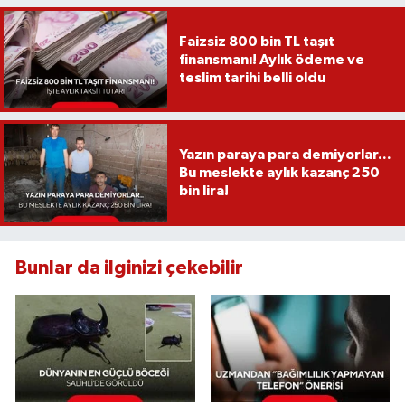
Faizsiz 800 bin TL taşıt
finansmanı! Aylık ödeme ve
teslim tarihi belli oldu
Yazın paraya para demiyorlar...
Bu meslekte aylık kazanç 250
bin lira!
Bunlar da ilginizi çekebilir