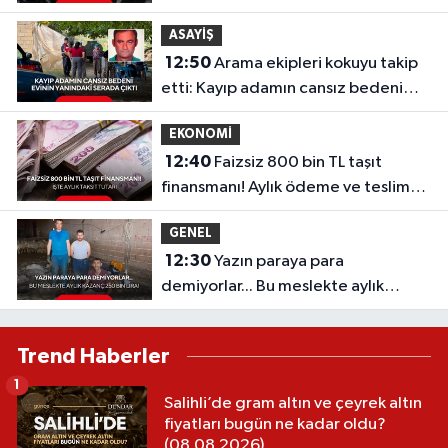
götürünce gerçek ortaya çıktı
ASAYİŞ
12:50
Arama ekipleri kokuyu takip
etti: Kayıp adamın cansız bedeni
evinin yanındaki serada çıktı...
EKONOMİ
12:40
Faizsiz 800 bin TL taşıt
finansmanı! Aylık ödeme ve teslim
tarihi belli oldu
GENEL
12:30
Yazın paraya para
demiyorlar... Bu meslekte aylık
kazanç 250 bin lira!
Trend Haberler
1
Salihli’de gram altın ve çeyrek altın
fiyatları bugün ne kadar oldu?
(08.08.2026)