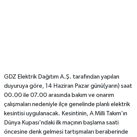
YUNUSEMRE
MANİSA'YI KEŞFET
TÜRKİYE'DE TREND HABERLER
ÖZEL HABER
GDZ Elektrik Dağıtım A.Ş. tarafından yapılan
duyuruya göre, 14 Haziran Pazar günü(yarın) saat
00.00 ile 07.00 arasında bakım ve onarım
çalışmaları nedeniyle ilçe genelinde planlı elektrik
kesintisi uygulanacak. Kesintinin, A Milli Takım'ın
Dünya Kupası'ndaki ilk maçının başlama saati
öncesine denk gelmesi tartışmaları beraberinde