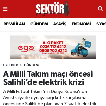
RESMİ İLAN
MANİSA
RESMİ İLAN
MANİSA
Manisa Nöbetçi Eczaneler
RESMİ İLAN
GÜNDEM
ASAYİŞ
EKONOMİ
SİYA
GÜNDEM
TURGUTLU
MANİSA İLÇELERİ
AHMETLİ
Manisa Hava Durumu
ASAYİŞ
AHMETLİ
AKHİSAR
ARAMIZDAN AYRILANLAR
Manisa Namaz Vakitleri
EKONOMİ
AKHİSAR
ALAŞEHİR
BİR ZAMANLAR SALİHLİ
Manisa Trafik Yoğunluk Haritası
HABERLER
GÜNDEM
SİYASET
ALAŞEHİR
DEMİRCİ
SİZİN SESİNİZ
Süper Lig Puan Durumu ve Fikstür
A Milli Takım maçı öncesi
EĞİTİM
KULA
GÖLMARMARA
GÜNDEM
Tüm Manşetler
Salihli’de elektrik krizi
SAĞLIK
YUNUSEMRE
GÖRDES
ASAYİŞ
Son Dakika Haberleri
A Milli Futbol Takımı'nın Dünya Kupası'nda
Avustralya ile oynayacağı kritik karşılaşma
SPOR
ŞEHZADELER
KIRKAĞAÇ
SİYASET
Haber Arşivi
öncesinde Salihli'de planlanan 7 saatlik elektrik