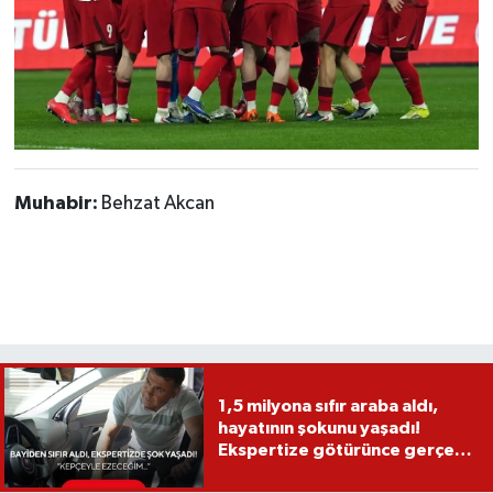
Muhabir:
Behzat Akcan
1,5 milyona sıfır araba aldı,
hayatının şokunu yaşadı!
Ekspertize götürünce gerçek
ortaya çıktı