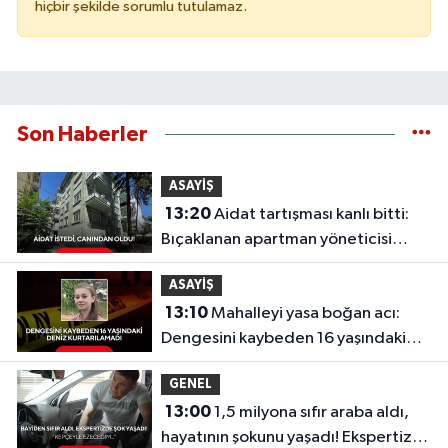
hiçbir şekilde sorumlu tutulamaz.
Son Haberler
ASAYİŞ
13:20
Aidat tartışması kanlı bitti:
Bıçaklanan apartman yöneticisi
hayatını kaybetti!
ASAYİŞ
13:10
Mahalleyi yasa boğan acı:
Dengesini kaybeden 16 yaşındaki
Deniz kurtarılamadı
GENEL
13:00
1,5 milyona sıfır araba aldı,
hayatının şokunu yaşadı! Ekspertize