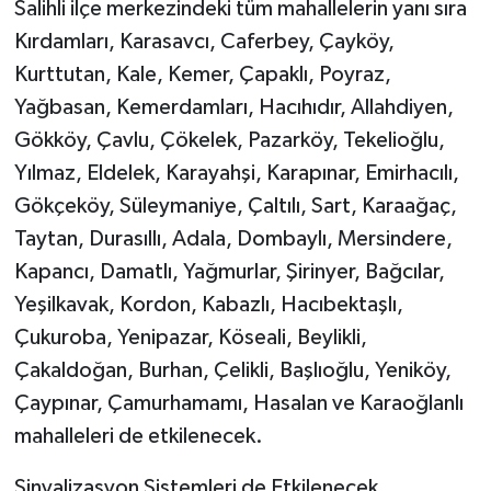
Salihli ilçe merkezindeki tüm mahallelerin yanı sıra
Kırdamları, Karasavcı, Caferbey, Çayköy,
Kurttutan, Kale, Kemer, Çapaklı, Poyraz,
Yağbasan, Kemerdamları, Hacıhıdır, Allahdiyen,
Gökköy, Çavlu, Çökelek, Pazarköy, Tekelioğlu,
Yılmaz, Eldelek, Karayahşi, Karapınar, Emirhacılı,
Gökçeköy, Süleymaniye, Çaltılı, Sart, Karaağaç,
Taytan, Durasıllı, Adala, Dombaylı, Mersindere,
Kapancı, Damatlı, Yağmurlar, Şirinyer, Bağcılar,
Yeşilkavak, Kordon, Kabazlı, Hacıbektaşlı,
Çukuroba, Yenipazar, Köseali, Beylikli,
Çakaldoğan, Burhan, Çelikli, Başlıoğlu, Yeniköy,
Çaypınar, Çamurhamamı, Hasalan ve Karaoğlanlı
mahalleleri de etkilenecek.
Sinyalizasyon Sistemleri de Etkilenecek