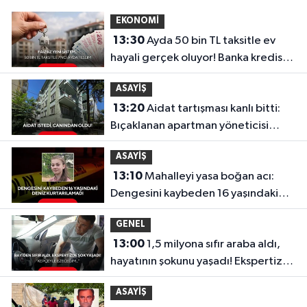
EKONOMİ
13:30
Ayda 50 bin TL taksitle ev
hayali gerçek oluyor! Banka kredisiz,
faizsiz yeni sistem...
ASAYİŞ
13:20
Aidat tartışması kanlı bitti:
Bıçaklanan apartman yöneticisi
hayatını kaybetti!
ASAYİŞ
13:10
Mahalleyi yasa boğan acı:
Dengesini kaybeden 16 yaşındaki
Deniz kurtarılamadı
GENEL
13:00
1,5 milyona sıfır araba aldı,
hayatının şokunu yaşadı! Ekspertize
götürünce gerçek ortaya çıktı
ASAYİŞ