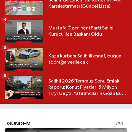
Salihli'de Zincir Marketlerin Fiyat
Karşılaştırması (Güncel Liste)
4
Mustafa Özer, Yeni Parti Salihli
Kurucu İlçe Başkanı Oldu
5
Kaza kurbanı Salihlili esnaf, bugün
toprağa verilecek
6
Salihli 2026 Temmuz Sonu Emlak
Raporu: Konut Fiyatları 5 Milyon
TL’yi Geçti, Yatırımcıların Gözü Bu
Mahallelerde