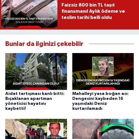
Faizsiz 800 bin TL taşıt
finansmanı! Aylık ödeme ve
teslim tarihi belli oldu
Bunlar da ilginizi çekebilir
Aidat tartışması kanlı bitti:
Mahalleyi yasa boğan acı:
Bıçaklanan apartman
Dengesini kaybeden 16
yöneticisi hayatını
yaşındaki Deniz
kaybetti!
kurtarılamadı