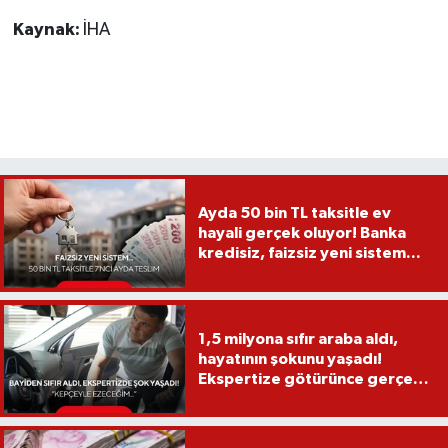
Kaynak:
İHA
Ayda 50 bin TL taksitle ev
hayali gerçek oluyor! Banka
kredisiz, faizsiz yeni sistem...
1,5 milyona sıfır araba aldı,
hayatının şokunu yaşadı!
Ekspertize götürünce gerçek
ortaya çıktı