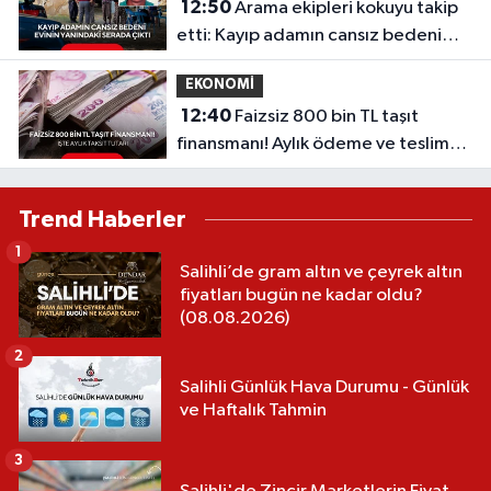
12:50
Arama ekipleri kokuyu takip
etti: Kayıp adamın cansız bedeni
evinin yanındaki serada çıktı...
EKONOMİ
12:40
Faizsiz 800 bin TL taşıt
finansmanı! Aylık ödeme ve teslim
tarihi belli oldu
Trend Haberler
1
Salihli’de gram altın ve çeyrek altın
fiyatları bugün ne kadar oldu?
(08.08.2026)
2
Salihli Günlük Hava Durumu - Günlük
ve Haftalık Tahmin
3