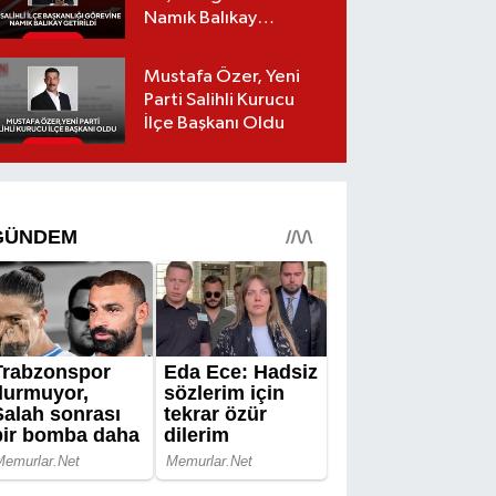
Namık Balıkay
Getirildi
Mustafa Özer, Yeni
Parti Salihli Kurucu
İlçe Başkanı Oldu