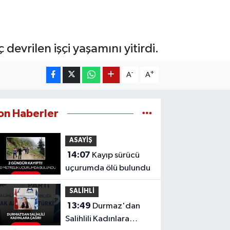
 devrilen işçi yaşamını yitirdi.
-
+
A
A
on Haberler
ASAYİŞ
14:07
Kayıp sürücü
uçurumda ölü bulundu
SALİHLİ
13:49
Durmaz'dan
Salihlili Kadınlara