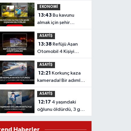
Çağrı!
EKONOMİ
13:43
Bu kavunu
almak için şehir
dışından geliyorlar
ASAYİŞ
13:38
Refüjü Aşan
Otomobil 4 Kişiyi
Yaraladı
ASAYİŞ
12:21
Korkunç kaza
kamerada! Bir adımla
hayata tutundu!
ASAYİŞ
Motosikletli duvara
12:17
4 yaşındaki
çarparak can verdi
oğlunu öldürdü, 3 gün
sonra annesiyle nikâh
masasına oturdu!
rend Haberler