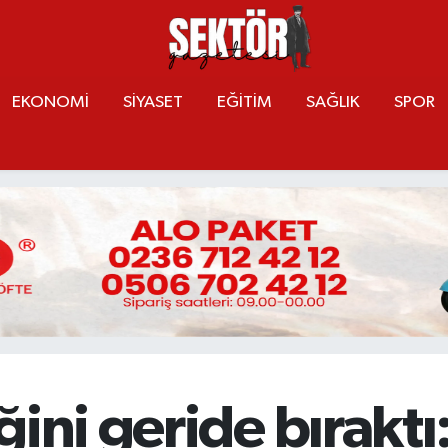
EKONOMİ
SİYASET
EĞİTİM
SAĞLIK
SPOR
ğini geride bırakt