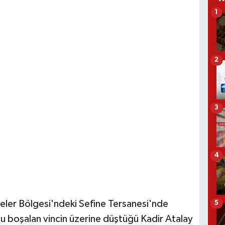
1
2
3
4
neler Bölgesi'ndeki Sefine Tersanesi'nde
5
u boşalan vincin üzerine düştüğü Kadir Atalay