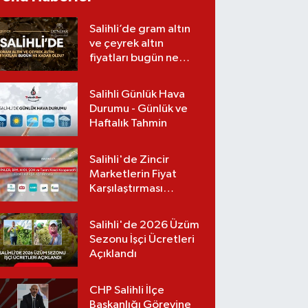
Salihli’de gram altın
ve çeyrek altın
fiyatları bugün ne
kadar oldu?
(06.08.2026)
Salihli Günlük Hava
Durumu - Günlük ve
Haftalık Tahmin
Salihli'de Zincir
Marketlerin Fiyat
Karşılaştırması
(Güncel Liste)
Salihli'de 2026 Üzüm
Sezonu İşçi Ücretleri
Açıklandı
CHP Salihli İlçe
Başkanlığı Görevine