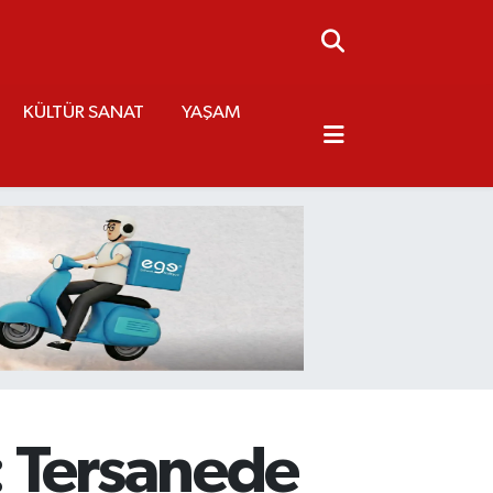
KÜLTÜR SANAT
YAŞAM
ı: Tersanede