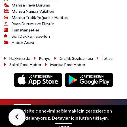
Manisa Hava Durumu
Manisa Namaz Vakitleri
Manisa Trafik Yoğunluk Haritası
Puan Durumu ve Fikstür
Tüm Manşetler
Son Dakika Haberleri
Haber Arşivi
Hakkımızda
Künye
Gizlilik Sözleşmesi
İletişim
Salihli Post Haber
Manisa Post Haber
RSS
Copyright © 2026. Her hakkı saklıdır.
En iyi site deneyimi sağlamak için çerezlerden
faydalanıyoruz. Detaylar için lütfen tıklayın.
Haber Yazılımı:
TE Bilişim