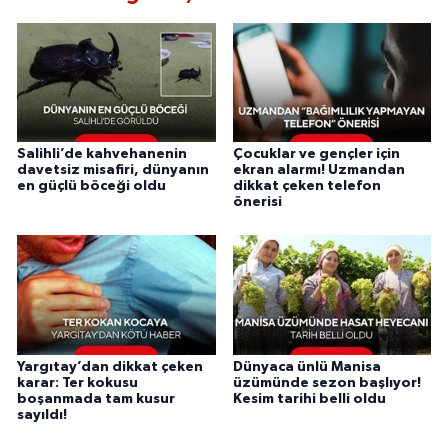
Salihli’de kahvehanenin
Çocuklar ve gençler için
davetsiz misafiri, dünyanın
ekran alarmı! Uzmandan
en güçlü böceği oldu
dikkat çeken telefon
önerisi
Yargıtay’dan dikkat çeken
Dünyaca ünlü Manisa
karar: Ter kokusu
üzümünde sezon başlıyor!
boşanmada tam kusur
Kesim tarihi belli oldu
sayıldı!