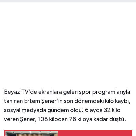
YUNUSEMRE
MANİSA'YI KEŞFET
TÜRKİYE'DE TREND HABERLER
ÖZEL HABER
Beyaz TV’de ekranlara gelen spor programlarıyla
tanınan Ertem Şener’in son dönemdeki kilo kaybı,
sosyal medyada gündem oldu. 6 ayda 32 kilo
veren Şener, 108 kilodan 76 kiloya kadar düştü.