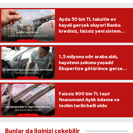
Ayda 50 bin TL taksitle ev
hayali gerçek oluyor! Banka
kredisiz, faizsiz yeni sistem...
1,5 milyona sıfır araba aldı,
hayatının şokunu yaşadı!
Ekspertize götürünce gerçek
ortaya çıktı
Faizsiz 800 bin TL taşıt
finansmanı! Aylık ödeme ve
teslim tarihi belli oldu
Bunlar da ilginizi çekebilir