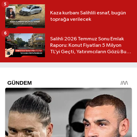
5
Kaza kurbanı Salihlili esnaf, bugün
toprağa verilecek
6
Salihli 2026 Temmuz Sonu Emlak
Raporu: Konut Fiyatları 5 Milyon
TL’yi Geçti, Yatırımcıların Gözü Bu
Mahallelerde