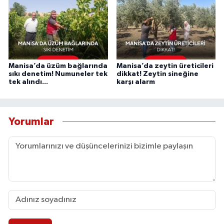
Manisa’da üzüm bağlarında
Manisa’da zeytin üreticileri
sıkı denetim! Numuneler tek
dikkat! Zeytin sineğine
tek alındı...
karşı alarm
Yorumlar