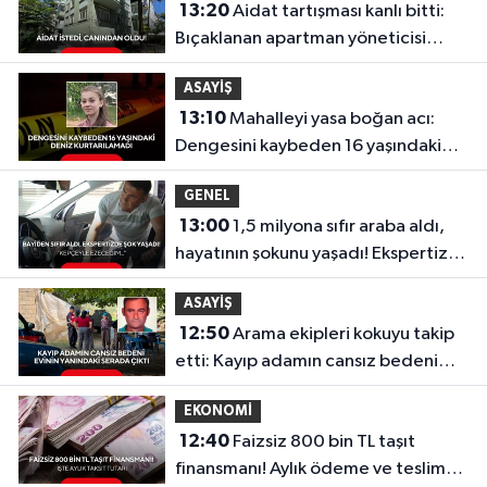
13:20
Aidat tartışması kanlı bitti:
Bıçaklanan apartman yöneticisi
hayatını kaybetti!
ASAYİŞ
13:10
Mahalleyi yasa boğan acı:
Dengesini kaybeden 16 yaşındaki
Deniz kurtarılamadı
GENEL
13:00
1,5 milyona sıfır araba aldı,
hayatının şokunu yaşadı! Ekspertize
götürünce gerçek ortaya çıktı
ASAYİŞ
12:50
Arama ekipleri kokuyu takip
etti: Kayıp adamın cansız bedeni
evinin yanındaki serada çıktı...
EKONOMİ
12:40
Faizsiz 800 bin TL taşıt
finansmanı! Aylık ödeme ve teslim