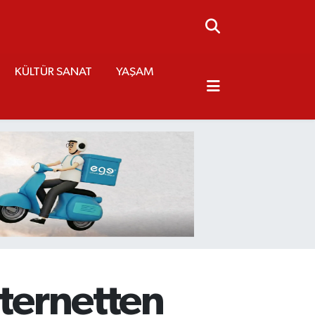
KÜLTÜR SANAT
YAŞAM
nternetten