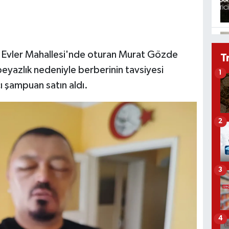
 Evler Mahallesi'nde oturan Murat Gözde
T
beyazlık nedeniyle berberinin tavsiyesi
1
cı şampuan satın aldı.
2
3
4