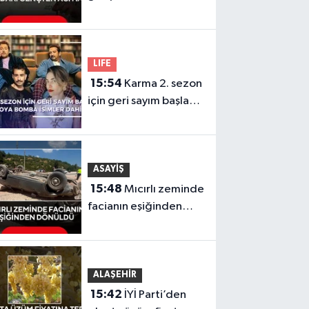
Yeni aldığı motosiklet
sonu oldu
LIFE
15:54
Karma 2. sezon
için geri sayım başladı!
Kadroya bomba
isimler dahil oldu
ASAYİŞ
15:48
Mıcırlı zeminde
facianın eşiğinden
dönüldü
ALAŞEHİR
15:42
İYİ Parti’den