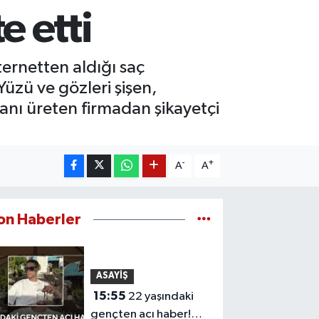
 etti
ernetten aldığı saç
Yüzü ve gözleri şişen,
nı üreten firmadan şikayetçi
-
+
A
A
on Haberler
ASAYİŞ
15:55
22 yaşındaki
gençten acı haber!