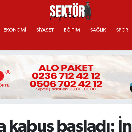
EKONOMİ
SİYASET
EĞİTİM
SAĞLIK
SPOR
a kabus başladı: İ