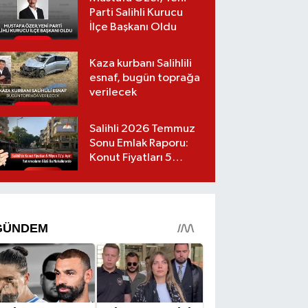
Parti Salihli Kurucu
İlçe Başkanı Oldu
Kaza kurbanı Salihlili
esnaf, bugün toprağa
verilecek
Salihli 2026 Temmuz
Sonu Emlak Raporu:
Konut Fiyatları 5
Milyon TL’yi Geçti,
Yatırımcıların Gözü Bu
Mahallelerde