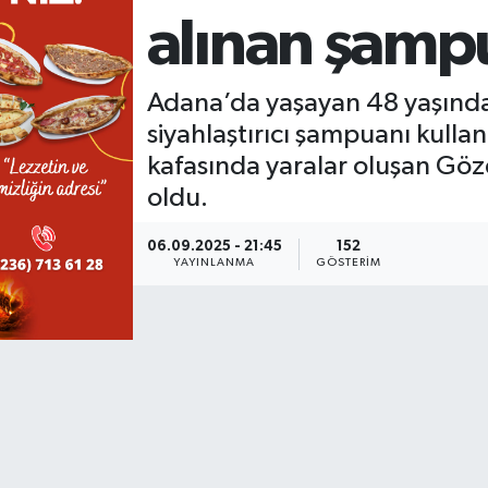
alınan şamp
KÜLTÜR SANAT
SARIGÖL
KÖPRÜBAŞI
EKONOMİ
YAŞAM
SARUHANLI
KULA
EĞİTİM
Adana’da yaşayan 48 yaşındak
siyahlaştırıcı şampuanı kullan
LIFE
SELENDİ
SALİHLİ
KÜLTÜR SANAT
kafasında yaralar oluşan Göz
oldu.
KIRKAĞAÇ
SARIGÖL
SPOR
06.09.2025 - 21:45
152
DEMİRCİ
SARUHANLI
YAŞAM
YAYINLANMA
GÖSTERIM
GÖLMARMARA
ŞEHZADELER
LIFE
GÖRDES
SELENDİ
BİLİM VE TEKNOLOJİ
KÖPRÜBAŞI
SOMA
YAZARLAR
SOMA
TURGUTLU
MANİSA'NIN YÖRESEL LEZZETLERİ