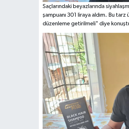
Saçlarındaki beyazlarında siyahlaş
şampuanı 301 liraya aldım. Bu tarz ü
düzenleme getirilmeli" diye konuşt