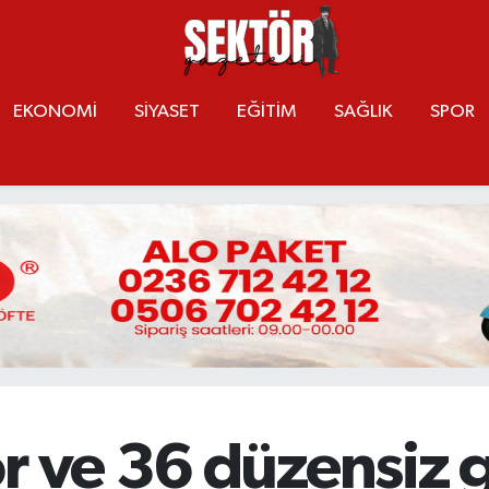
EKONOMİ
SİYASET
EĞİTİM
SAĞLIK
SPOR
ör ve 36 düzensiz