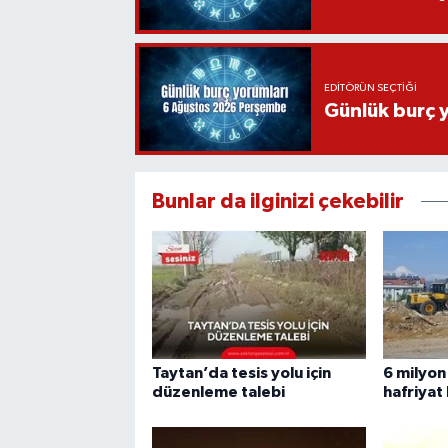
EDITÖRÜN SEÇTIĞI
Günlük burç 
Bunlar da ilginizi çekebilir
Taytan’da tesis yolu için
6 milyon
düzenleme talebi
hafriyat