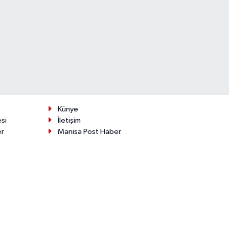
Künye
esi
İletişim
er
Manisa Post Haber