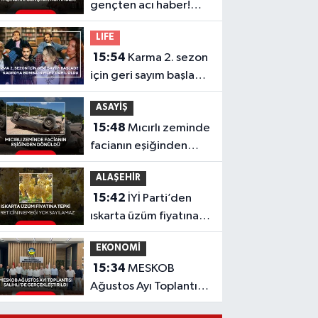
gençten acı haber!
Yeni aldığı motosiklet
LIFE
sonu oldu
15:54
Karma 2. sezon
için geri sayım başladı!
Kadroya bomba
ASAYİŞ
isimler dahil oldu
15:48
Mıcırlı zeminde
facianın eşiğinden
dönüldü
ALAŞEHİR
15:42
İYİ Parti’den
ıskarta üzüm fiyatına
tepki 'Üreticinin
EKONOMİ
emeği yok sayılamaz'
15:34
MESKOB
Ağustos Ayı Toplantısı
Salihli’de