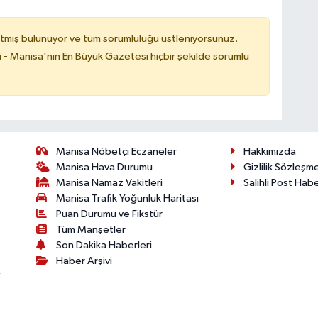
tmiş bulunuyor ve tüm sorumluluğu üstleniyorsunuz.
i - Manisa'nın En Büyük Gazetesi hiçbir şekilde sorumlu
Manisa Nöbetçi Eczaneler
Hakkımızda
Manisa Hava Durumu
Gizlilik Sözleşm
Manisa Namaz Vakitleri
Salihli Post Hab
Manisa Trafik Yoğunluk Haritası
Puan Durumu ve Fikstür
Tüm Manşetler
Son Dakika Haberleri
Haber Arşivi
r