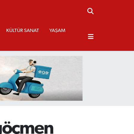
KÜLTÜR SANAT
YAŞAM
 göçmen