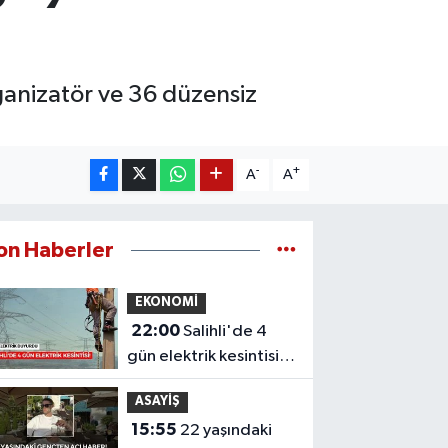
ganizatör ve 36 düzensiz
-
+
A
A
on Haberler
EKONOMİ
22:00
Salihli'de 4
gün elektrik kesintisi!
Mahalleniz listede mi?
ASAYİŞ
15:55
22 yaşındaki