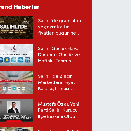
Gerçekleştirildi
rend Haberler
Salihli’de gram altın
ve çeyrek altın
fiyatları bugün ne
kadar oldu?
(07.08.2026)
Salihli Günlük Hava
Durumu - Günlük ve
Haftalık Tahmin
Salihli'de Zincir
Marketlerin Fiyat
Karşılaştırması
(Güncel Liste)
Mustafa Özer, Yeni
Parti Salihli Kurucu
İlçe Başkanı Oldu