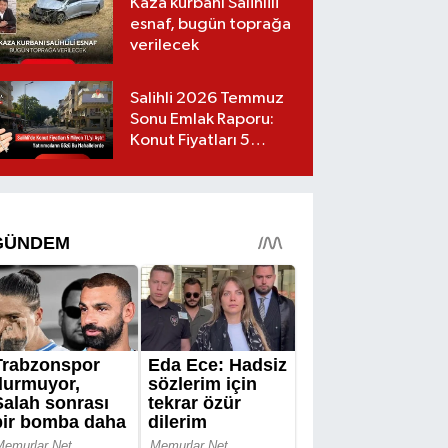
Kaza kurbanı Salihlili
esnaf, bugün toprağa
verilecek
Salihli 2026 Temmuz
Sonu Emlak Raporu:
Konut Fiyatları 5
Milyon TL’yi Geçti,
Yatırımcıların Gözü Bu
Mahallelerde