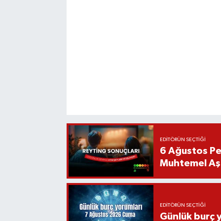
EDITÖRÜN SEÇTIĞI
6 Ağustos Pe
Muhtemel Aşk
EDITÖRÜN SEÇTIĞI
Günlük burç 