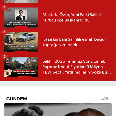
4
Mustafa Özer, Yeni Parti Salihli
Kurucu İlçe Başkanı Oldu
5
Kaza kurbanı Salihlili esnaf, bugün
toprağa verilecek
6
Salihli 2026 Temmuz Sonu Emlak
Raporu: Konut Fiyatları 5 Milyon
TL’yi Geçti, Yatırımcıların Gözü Bu
Mahallelerde