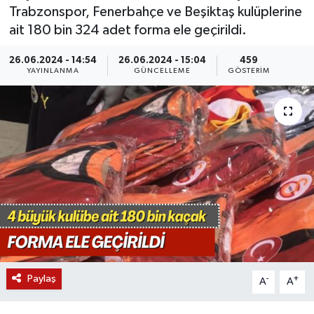
Trabzonspor, Fenerbahçe ve Beşiktaş kulüplerine
KÜLTÜR SANAT
SARIGÖL
KÖPRÜBAŞI
EKONOMİ
ait 180 bin 324 adet forma ele geçirildi.
YAŞAM
SARUHANLI
KULA
EĞİTİM
26.06.2024 - 14:54
26.06.2024 - 15:04
459
YAYINLANMA
GÜNCELLEME
GÖSTERIM
LIFE
SELENDİ
SALİHLİ
KÜLTÜR SANAT
KIRKAĞAÇ
SARIGÖL
SPOR
DEMİRCİ
SARUHANLI
YAŞAM
GÖLMARMARA
ŞEHZADELER
LIFE
GÖRDES
SELENDİ
BİLİM VE TEKNOLOJİ
KÖPRÜBAŞI
SOMA
YAZARLAR
Paylaş
-
+
A
A
SOMA
TURGUTLU
MANİSA'NIN YÖRESEL LEZZETLERİ