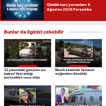
Günlük burç yorumları: 6
Ağustos 2026 Perşembe
Bunlar da ilginizi çekebilir
22 yaşındaki gençten acı
Mıcırlı zeminde facianın
haber! Yeni aldığı
eşiğinden dönüldü
motosiklet sonu oldu