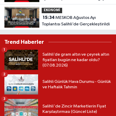
sayılamaz'
EKONOMİ
15:34
MESKOB Ağustos Ayı
Toplantısı Salihli’de Gerçekleştirildi
Trend Haberler
1
Salihli’de gram altın ve çeyrek altın
fiyatları bugün ne kadar oldu?
(07.08.2026)
2
Salihli Günlük Hava Durumu - Günlük
ve Haftalık Tahmin
3
Salihli'de Zincir Marketlerin Fiyat
Karşılaştırması (Güncel Liste)