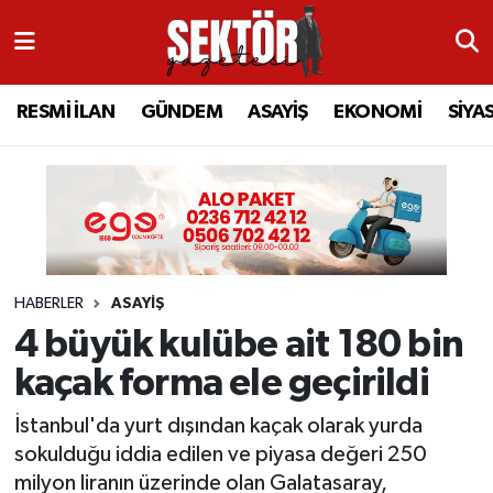
RESMİ İLAN
MANİSA
RESMİ İLAN
MANİSA
Manisa Nöbetçi Eczaneler
RESMİ İLAN
GÜNDEM
ASAYİŞ
EKONOMİ
SİYA
GÜNDEM
TURGUTLU
MANİSA İLÇELERİ
AHMETLİ
Manisa Hava Durumu
ASAYİŞ
AHMETLİ
AKHİSAR
ARAMIZDAN AYRILANLAR
Manisa Namaz Vakitleri
EKONOMİ
AKHİSAR
ALAŞEHİR
BİR ZAMANLAR SALİHLİ
Manisa Trafik Yoğunluk Haritası
HABERLER
ASAYİŞ
SİYASET
ALAŞEHİR
DEMİRCİ
SİZİN SESİNİZ
Süper Lig Puan Durumu ve Fikstür
4 büyük kulübe ait 180 bin
EĞİTİM
KULA
GÖLMARMARA
GÜNDEM
Tüm Manşetler
kaçak forma ele geçirildi
SAĞLIK
YUNUSEMRE
GÖRDES
ASAYİŞ
Son Dakika Haberleri
İstanbul'da yurt dışından kaçak olarak yurda
sokulduğu iddia edilen ve piyasa değeri 250
SPOR
ŞEHZADELER
KIRKAĞAÇ
SİYASET
Haber Arşivi
milyon liranın üzerinde olan Galatasaray,