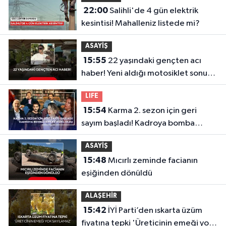
22:00
Salihli'de 4 gün elektrik
kesintisi! Mahalleniz listede mi?
ASAYİŞ
15:55
22 yaşındaki gençten acı
haber! Yeni aldığı motosiklet sonu
oldu
LIFE
15:54
Karma 2. sezon için geri
sayım başladı! Kadroya bomba
isimler dahil oldu
ASAYİŞ
15:48
Mıcırlı zeminde facianın
eşiğinden dönüldü
ALAŞEHİR
15:42
İYİ Parti’den ıskarta üzüm
fiyatına tepki 'Üreticinin emeği yok