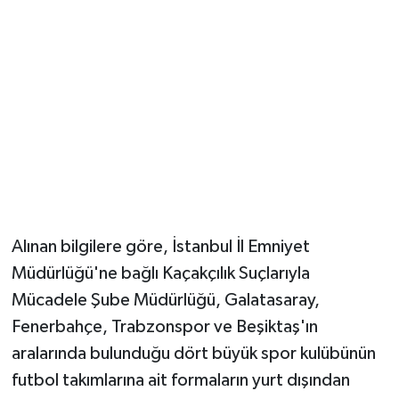
YUNUSEMRE
MANİSA'YI KEŞFET
TÜRKİYE'DE TREND HABERLER
ÖZEL HABER
Alınan bilgilere göre, İstanbul İl Emniyet
Müdürlüğü'ne bağlı Kaçakçılık Suçlarıyla
Mücadele Şube Müdürlüğü, Galatasaray,
Fenerbahçe, Trabzonspor ve Beşiktaş'ın
aralarında bulunduğu dört büyük spor kulübünün
futbol takımlarına ait formaların yurt dışından