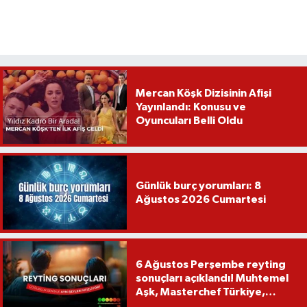
Mercan Köşk Dizisinin Afişi
Yayınlandı: Konusu ve
Oyuncuları Belli Oldu
Günlük burç yorumları: 8
Ağustos 2026 Cumartesi
6 Ağustos Perşembe reyting
sonuçları açıklandı! Muhtemel
Aşk, Masterchef Türkiye,
Recep İvedik