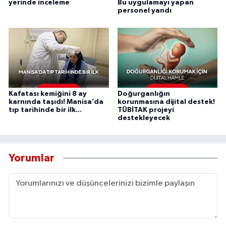
yerinde inceleme
Bu uygulamayı yapan
personel yandı
Kafatası kemiğini 8 ay
Doğurganlığın
karnında taşıdı! Manisa’da
korunmasına dijital destek!
tıp tarihinde bir ilk...
TÜBİTAK projeyi
destekleyecek
Yorumlar