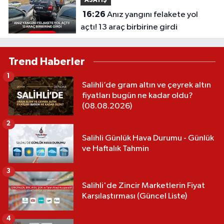
ASAYİŞ
16:26
Anız yangını felakete yol
açtı! 13 araç birbirine girdi
Trend Haberler
1
Salihli’de gram altın ve çeyrek altın
fiyatları bugün ne kadar oldu?
(08.08.2026)
2
Salihli Günlük Hava Durumu - Günlük
ve Haftalık Tahmin
3
Salihli'de Zincir Marketlerin Fiyat
Karşılaştırması (Güncel Liste)
4