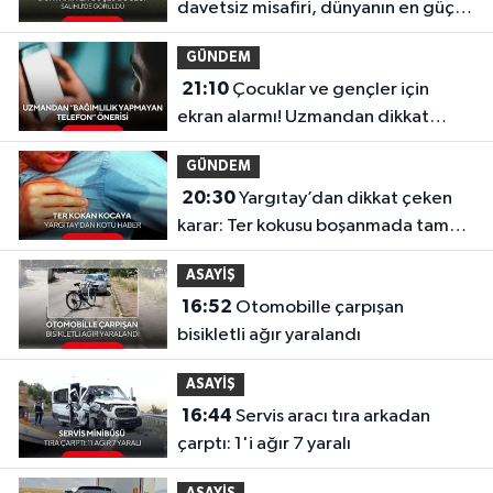
davetsiz misafiri, dünyanın en güçlü
böceği oldu
GÜNDEM
21:10
Çocuklar ve gençler için
ekran alarmı! Uzmandan dikkat
çeken telefon önerisi
GÜNDEM
20:30
Yargıtay’dan dikkat çeken
karar: Ter kokusu boşanmada tam
kusur sayıldı!
ASAYİŞ
16:52
Otomobille çarpışan
bisikletli ağır yaralandı
ASAYİŞ
16:44
Servis aracı tıra arkadan
çarptı: 1'i ağır 7 yaralı