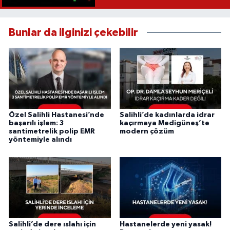
Bunlar da ilginizi çekebilir
Özel Salihli Hastanesi’nde
Salihli’de kadınlarda idrar
başarılı işlem: 3
kaçırmaya Medigüneş’te
santimetrelik polip EMR
modern çözüm
yöntemiyle alındı
Salihli’de dere ıslahı için
Hastanelerde yeni yasak!