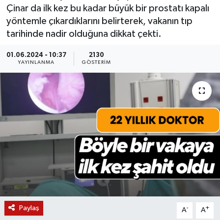
Çinar da ilk kez bu kadar büyük bir prostatı kapalı
KÜLTÜR SANAT
SARIGÖL
KÖPRÜBAŞI
EKONOMİ
yöntemle çıkardıklarını belirterek, vakanın tıp
tarihinde nadir olduğuna dikkat çekti.
YAŞAM
SARUHANLI
KULA
EĞİTİM
01.06.2024 - 10:37
2130
YAYINLANMA
GÖSTERIM
LIFE
SELENDİ
SALİHLİ
KÜLTÜR SANAT
KIRKAĞAÇ
SARIGÖL
SPOR
DEMİRCİ
SARUHANLI
YAŞAM
GÖLMARMARA
ŞEHZADELER
LIFE
GÖRDES
SELENDİ
BİLİM VE TEKNOLOJİ
KÖPRÜBAŞI
SOMA
YAZARLAR
Paylaş
-
+
A
A
SOMA
TURGUTLU
MANİSA'NIN YÖRESEL LEZZETLERİ