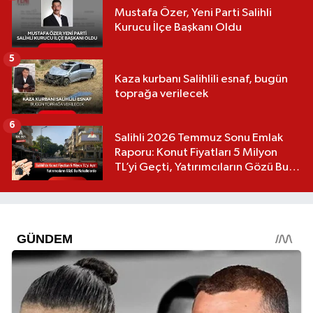
Mustafa Özer, Yeni Parti Salihli
Kurucu İlçe Başkanı Oldu
5
Kaza kurbanı Salihlili esnaf, bugün
toprağa verilecek
6
Salihli 2026 Temmuz Sonu Emlak
Raporu: Konut Fiyatları 5 Milyon
TL’yi Geçti, Yatırımcıların Gözü Bu
Mahallelerde