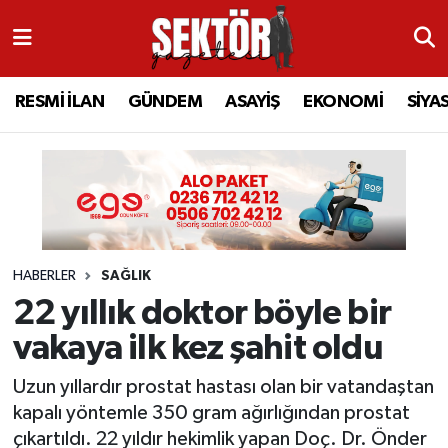
RESMİ İLAN
MANİSA
RESMİ İLAN
MANİSA
Manisa Nöbetçi Eczaneler
RESMİ İLAN
GÜNDEM
ASAYİŞ
EKONOMİ
SİYA
GÜNDEM
TURGUTLU
MANİSA İLÇELERİ
AHMETLİ
Manisa Hava Durumu
ASAYİŞ
AHMETLİ
AKHİSAR
ARAMIZDAN AYRILANLAR
Manisa Namaz Vakitleri
EKONOMİ
AKHİSAR
ALAŞEHİR
BİR ZAMANLAR SALİHLİ
Manisa Trafik Yoğunluk Haritası
HABERLER
SAĞLIK
SİYASET
ALAŞEHİR
DEMİRCİ
SİZİN SESİNİZ
Süper Lig Puan Durumu ve Fikstür
22 yıllık doktor böyle bir
EĞİTİM
KULA
GÖLMARMARA
GÜNDEM
Tüm Manşetler
vakaya ilk kez şahit oldu
SAĞLIK
YUNUSEMRE
GÖRDES
ASAYİŞ
Son Dakika Haberleri
Uzun yıllardır prostat hastası olan bir vatandaştan
kapalı yöntemle 350 gram ağırlığından prostat
SPOR
ŞEHZADELER
KIRKAĞAÇ
SİYASET
Haber Arşivi
çıkartıldı. 22 yıldır hekimlik yapan Doç. Dr. Önder