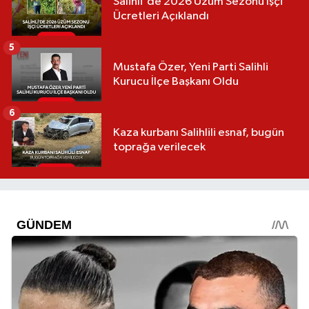
Salihli'de 2026 Üzüm Sezonu İşçi
Ücretleri Açıklandı
5
Mustafa Özer, Yeni Parti Salihli
Kurucu İlçe Başkanı Oldu
6
Kaza kurbanı Salihlili esnaf, bugün
toprağa verilecek