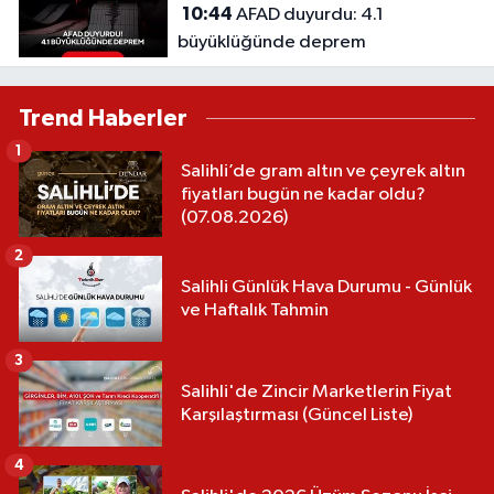
10:44
AFAD duyurdu: 4.1
büyüklüğünde deprem
Trend Haberler
1
Salihli’de gram altın ve çeyrek altın
fiyatları bugün ne kadar oldu?
(07.08.2026)
2
Salihli Günlük Hava Durumu - Günlük
ve Haftalık Tahmin
3
Salihli'de Zincir Marketlerin Fiyat
Karşılaştırması (Güncel Liste)
4