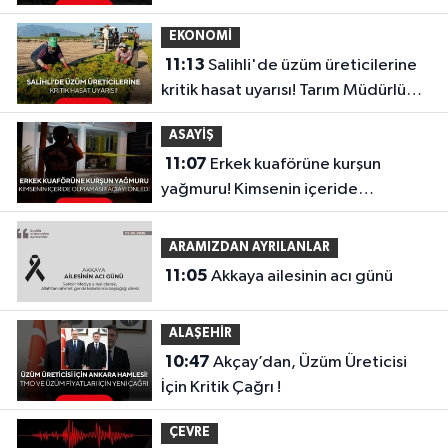
EKONOMİ
11:13
Salihli'de üzüm üreticilerine
kritik hasat uyarısı! Tarım Müdürlüğü
tek tek açıkladı
ASAYİŞ
11:07
Erkek kuaförüne kurşun
yağmuru! Kimsenin içeride
olmaması faciayı önledi
ARAMIZDAN AYRILANLAR
11:05
Akkaya ailesinin acı günü
ALAŞEHİR
10:47
Akçay’dan, Üzüm Üreticisi
İçin Kritik Çağrı !
ÇEVRE