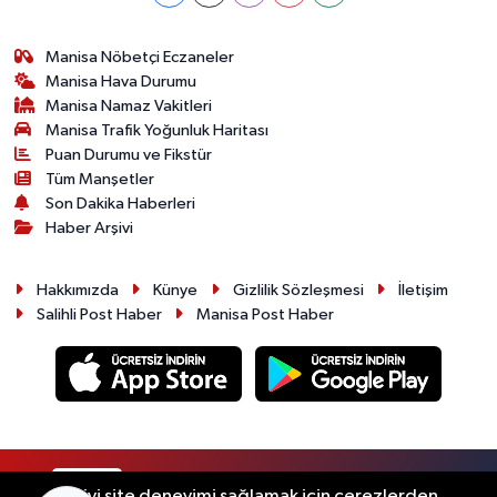
Manisa Nöbetçi Eczaneler
Manisa Hava Durumu
Manisa Namaz Vakitleri
Manisa Trafik Yoğunluk Haritası
Puan Durumu ve Fikstür
Tüm Manşetler
Son Dakika Haberleri
Haber Arşivi
Hakkımızda
Künye
Gizlilik Sözleşmesi
İletişim
Salihli Post Haber
Manisa Post Haber
RSS
Copyright © 2026. Her hakkı saklıdır.
En iyi site deneyimi sağlamak için çerezlerden