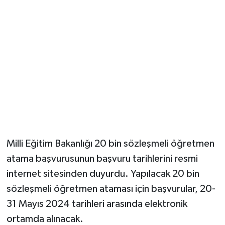
YUNUSEMRE
MANİSA'YI KEŞFET
TÜRKİYE'DE TREND HABERLER
ÖZEL HABER
Milli Eğitim Bakanlığı 20 bin sözleşmeli öğretmen
atama başvurusunun başvuru tarihlerini resmi
internet sitesinden duyurdu. Yapılacak 20 bin
sözleşmeli öğretmen ataması için başvurular, 20-
31 Mayıs 2024 tarihleri arasında elektronik
ortamda alınacak.