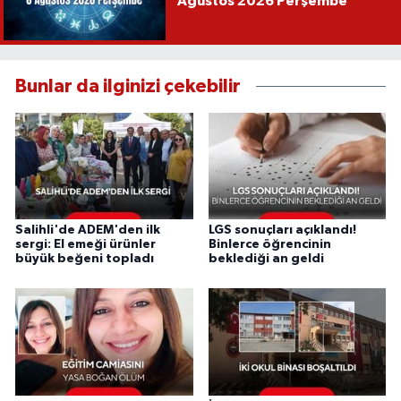
Ağustos 2026 Perşembe
Bunlar da ilginizi çekebilir
Salihli'de ADEM'den ilk
LGS sonuçları açıklandı!
sergi: El emeği ürünler
Binlerce öğrencinin
büyük beğeni topladı
beklediği an geldi