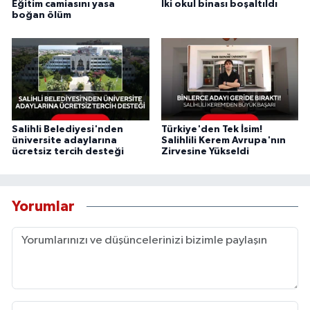
Eğitim camiasını yasa
İki okul binası boşaltıldı
boğan ölüm
Salihli Belediyesi'nden
Türkiye'den Tek İsim!
üniversite adaylarına
Salihlili Kerem Avrupa'nın
ücretsiz tercih desteği
Zirvesine Yükseldi
Yorumlar