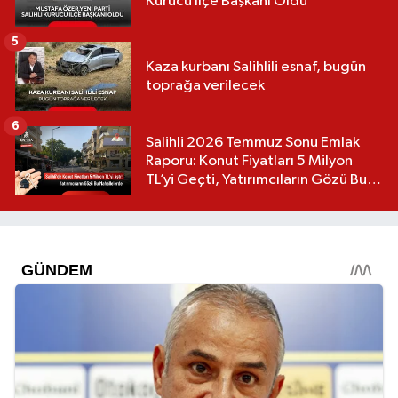
Kurucu İlçe Başkanı Oldu
5
Kaza kurbanı Salihlili esnaf, bugün
toprağa verilecek
6
Salihli 2026 Temmuz Sonu Emlak
Raporu: Konut Fiyatları 5 Milyon
TL’yi Geçti, Yatırımcıların Gözü Bu
Mahallelerde