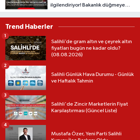
ilgilendiriyor! Bakanlık düğmeye
bastı: Kırtasiye ürünleri tek tek
inceleniyor
Trend Haberler
1
Salihli’de gram altın ve çeyrek altın
fiyatları bugün ne kadar oldu?
(08.08.2026)
2
Salihli Günlük Hava Durumu - Günlük
ve Haftalık Tahmin
3
Salihli'de Zincir Marketlerin Fiyat
Karşılaştırması (Güncel Liste)
4
Mustafa Özer, Yeni Parti Salihli