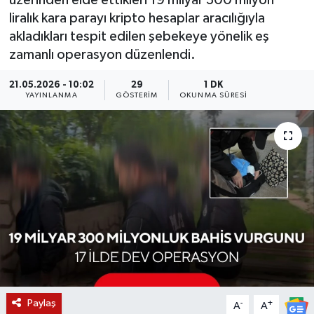
üzerinden elde ettikleri 19 milyar 300 milyon
liralık kara parayı kripto hesaplar aracılığıyla
KÜLTÜR SANAT
SARIGÖL
KÖPRÜBAŞI
EKONOMİ
akladıkları tespit edilen şebekeye yönelik eş
zamanlı operasyon düzenlendi.
YAŞAM
SARUHANLI
KULA
EĞİTİM
21.05.2026 - 10:02
29
1 DK
LIFE
SELENDİ
SALİHLİ
KÜLTÜR SANAT
YAYINLANMA
GÖSTERIM
OKUNMA SÜRESI
KIRKAĞAÇ
SARIGÖL
SPOR
DEMİRCİ
SARUHANLI
YAŞAM
GÖLMARMARA
ŞEHZADELER
LIFE
GÖRDES
SELENDİ
BİLİM VE TEKNOLOJİ
KÖPRÜBAŞI
SOMA
YAZARLAR
Paylaş
-
+
A
A
SOMA
TURGUTLU
MANİSA'NIN YÖRESEL LEZZETLERİ