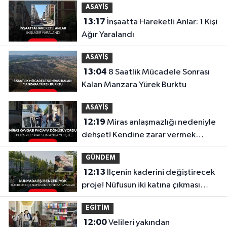
ASAYİŞ
13:17
İnşaatta Hareketli Anlar: 1 Kişi
Ağır Yaralandı
ASAYİŞ
13:04
8 Saatlik Mücadele Sonrası
Kalan Manzara Yürek Burktu
ASAYİŞ
12:19
Miras anlaşmazlığı nedeniyle
dehşet! Kendine zarar vermek
isterken son anda kurtarıldı
GÜNDEM
12:13
İlçenin kaderini değiştirecek
proje! Nüfusun iki katına çıkması
bekleniyor
EĞİTİM
12:00
Velileri yakından