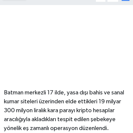
YUNUSEMRE
MANİSA'YI KEŞFET
TÜRKİYE'DE TREND HABERLER
ÖZEL HABER
Batman merkezli 17 ilde, yasa dışı bahis ve sanal
kumar siteleri üzerinden elde ettikleri 19 milyar
300 milyon liralık kara parayı kripto hesaplar
aracılığıyla akladıkları tespit edilen şebekeye
yönelik eş zamanlı operasyon düzenlendi.