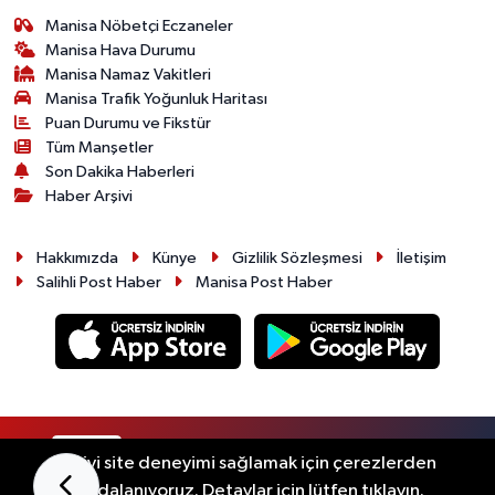
Manisa Nöbetçi Eczaneler
Manisa Hava Durumu
Manisa Namaz Vakitleri
Manisa Trafik Yoğunluk Haritası
Puan Durumu ve Fikstür
Tüm Manşetler
Son Dakika Haberleri
Haber Arşivi
Hakkımızda
Künye
Gizlilik Sözleşmesi
İletişim
Salihli Post Haber
Manisa Post Haber
RSS
Copyright © 2026. Her hakkı saklıdır.
En iyi site deneyimi sağlamak için çerezlerden
faydalanıyoruz. Detaylar için lütfen tıklayın.