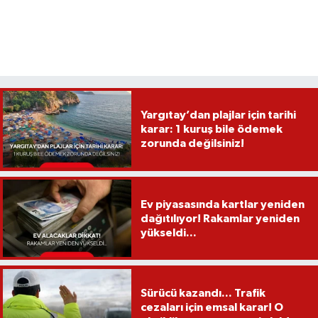
Yargıtay’dan plajlar için tarihi
karar: 1 kuruş bile ödemek
zorunda değilsiniz!
Ev piyasasında kartlar yeniden
dağıtılıyor! Rakamlar yeniden
yükseldi...
Sürücü kazandı... Trafik
cezaları için emsal karar! O