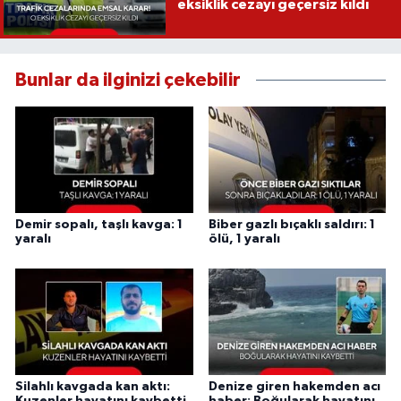
eksiklik cezayı geçersiz kıldı
Bunlar da ilginizi çekebilir
Demir sopalı, taşlı kavga: 1
Biber gazlı bıçaklı saldırı: 1
yaralı
ölü, 1 yaralı
Silahlı kavgada kan aktı:
Denize giren hakemden acı
Kuzenler hayatını kaybetti
haber: Boğularak hayatını