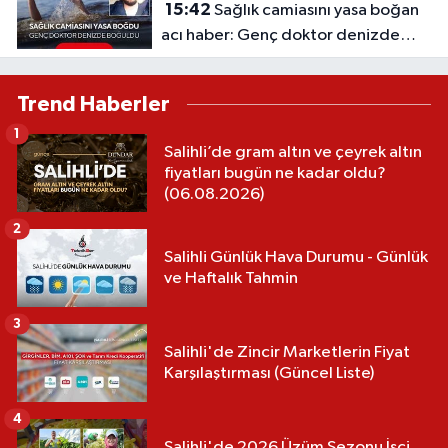
15:42
Sağlık camiasını yasa boğan
acı haber: Genç doktor denizde
boğuldu
Trend Haberler
1
Salihli’de gram altın ve çeyrek altın
fiyatları bugün ne kadar oldu?
(06.08.2026)
2
Salihli Günlük Hava Durumu - Günlük
ve Haftalık Tahmin
3
Salihli'de Zincir Marketlerin Fiyat
Karşılaştırması (Güncel Liste)
4
Salihli'de 2026 Üzüm Sezonu İşçi